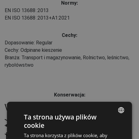
Normy:
EN ISO 13688
:2013
EN ISO 13688
:2013+A1:2021
Cechy:
Dopasowanie: Regular
Cechy: Odpinane kieszenie
Branża: Transport i magazynowanie, Rolnictwo, leśnictwo,
rybołówstwo
Konserwacja:
Prać w 40 °C, normalny cykl prania
Ta strona używa plików
Nie wybielać
cookie
ENGLISH
Ta strona korzysta z plików cookie, aby
Nie suszyć w suszarce bębnowej
CZECH