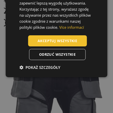
zapewnić lepszą wygodę użytkowania.
HUNGARIAN
Korzystając z tej strony, wyrażasz zgodę
Nie prasować
na używanie przez nas wszystkich plików
SLOVAK
cookie zgodnie z warunkami naszej
Nie czyścić chemicznie
ROMANIAN
polityki plików cookie.
Více informací
POLISH
AKCEPTUJ WSZYSTKIE
GERMAN
DUTCH
ODRZUĆ WSZYSTKIE
LATVIAN
POKAŻ SZCZEGÓŁY
SPANISH
FRENCH