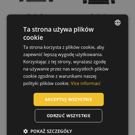
Poliester / bawełna
(19)
Bawełna / poliester
(13)
Bawełna
(8)
Trifibetex
(6)
Ta strona używa plików
Bawełna / Antystatyczny
(3)
cookie
ENGLISH
Pokaż więcej
Ta strona korzysta z plików cookie, aby
CZECH
MALAGA HV
EMERTON
zapewnić lepszą wygodę użytkowania.
Dopasowanie
kurtka
FLANNEL kurtka
HUNGARIAN
Korzystając z tej strony, wyrażasz zgodę
03510011
03010321
Relax
(2)
na używanie przez nas wszystkich plików
SLOVAK
cookie zgodnie z warunkami naszej
ROMANIAN
polityki plików cookie.
Více informací
POLISH
AKCEPTUJ WSZYSTKIE
GERMAN
DUTCH
ODRZUĆ WSZYSTKIE
LATVIAN
POKAŻ SZCZEGÓŁY
SPANISH