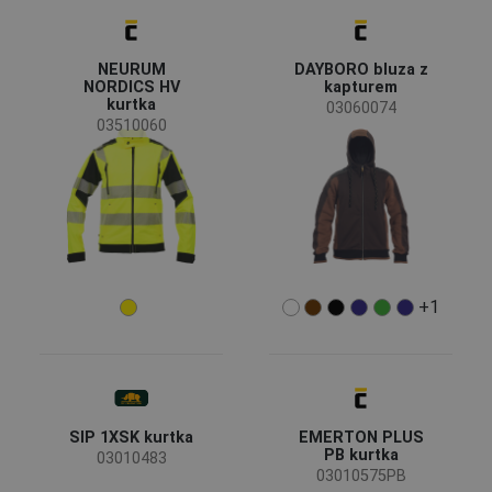
56
57
58
(45)
(38)
(27)
(23)
58L
60
62
NEURUM
DAYBORO bluza z
NORDICS HV
kapturem
62L
64
66
(18)
(16)
(14)
(12)
kurtka
03060074
03510060
66S
66L
68
(7)
(5)
(5)
(2)
68S
68L
(2)
Cechy
+1
Elementy odblaskowe
(16)
Odpinane rękawy
(11)
Oddychalność
(1)
SIP 1XSK kurtka
EMERTON PLUS
Przeznaczenie odzieży
PB kurtka
03010483
Odzież robocza
(66)
03010575PB