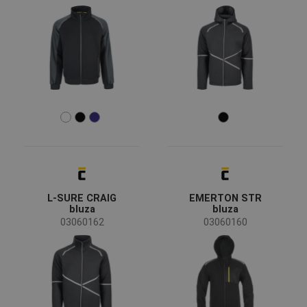
Sezon
całoroczny
(70)
lato
(2)
zima
(2)
Płeć
Męskie
(62)
UNISEX
(8)
Damskie
(5)
Branża
L-SURE CRAIG
EMERTON STR
bluza
bluza
03060162
03060160
Budownictwo
(10)
Energetyka i telekomunikacja
(5)
Górnictwo i przemysł wydobywczy
(4)
Inżynieria
(8)
Przemysł chemiczny
(4)