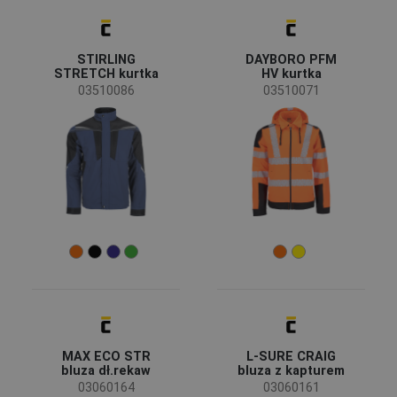
CERVA
(61)
Australian Line
(6)
STIRLING
DAYBORO PFM
Fridrich & Fridrich
(3)
STRETCH kurtka
HV kurtka
CRV
(1)
03510086
03510071
LITZ
(1)
SAFEWORKER
(1)
Sioen
(1)
SIP
(1)
Status
Wyprzedaż
(28)
Zamówienie specjalne
(7)
Nowość
(3)
Wycofano z zamien.
(1)
Nowy rozmiar
(1)
Dostępność
Na stanie
(73)
MAX ECO STR
L-SURE CRAIG
bluza dł.rekaw
bluza z kapturem
03060164
03060161