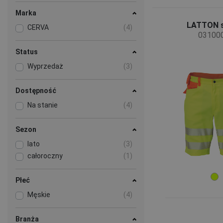
Marka
LATTON s
CERVA
(4)
03100
Status
Wyprzedaż
(3)
Dostępność
Na stanie
(4)
Sezon
lato
(3)
całoroczny
(1)
Płeć
Męskie
(4)
Branża