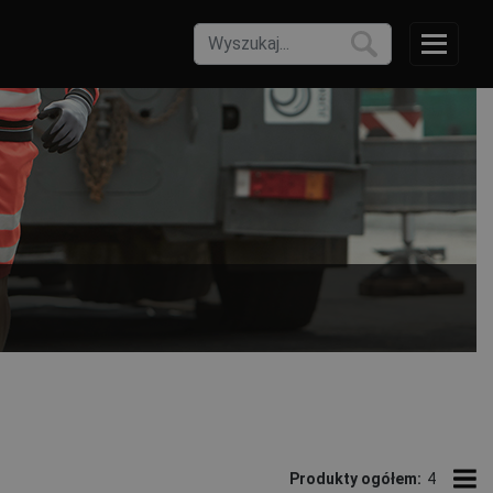
olorystycznych szortów roboczych HI-VIS. Szorty HI-VIS z
h, torowiskach kolejowych, w magazynach, na placach budowy.
Produkty ogółem:
4