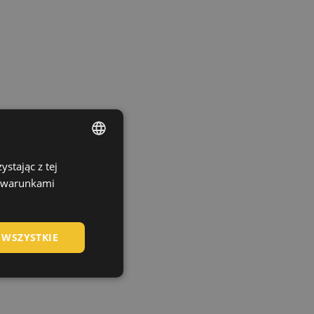
stając z tej
ENGLISH
z warunkami
CZECH
HUNGARIAN
 WSZYSTKIE
SLOVAK
ROMANIAN
POLISH
GERMAN