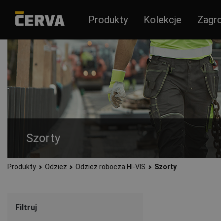
Produkty
Kolekcje
Zagr
Szorty
Produkty
Odzież
Odzież robocza HI-VIS
Szorty
Funkcjonalne, nowoczesne i dopasowane szorty robocze HI-VI
kolekcji KNOXFIELD i CIUDADES nadają się do pracy gdzie wy
Szorty nadają się do pracy w pomieszczeniach lub do pracy n
Filtruj