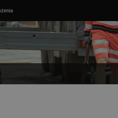
ożenia
S zgodne z normą EN ISO 20471. Wybierz jedną z różnych kombinacji k
magana jest odzież o wysokiej widoczności - na drogach, autostradac
a zwenątrz w upalne dni.