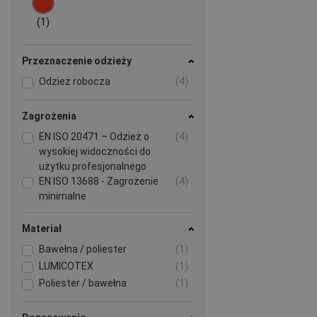
(1)
Przeznaczenie odzieży
Odzież robocza
(4)
Zagrożenia
EN ISO 20471 – Odzież o
(4)
wysokiej widoczności do
użytku profesjonalnego
EN ISO 13688 - Zagrożenie
(4)
minimalne
Materiał
Bawełna / poliester
(1)
LUMICOTEX
(1)
Poliester / bawełna
(1)