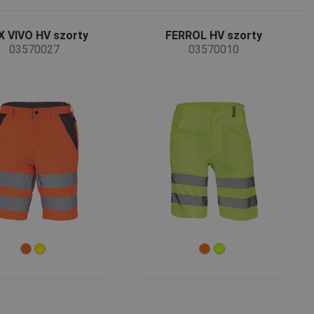
 VIVO HV szorty
FERROL HV szorty
03570027
03570010