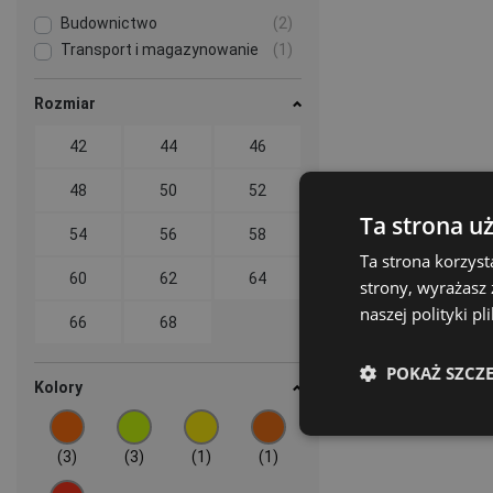
Budownictwo
(2)
Transport i magazynowanie
(1)
Rozmiar
42
44
46
48
50
52
Ta strona u
54
56
58
Ta strona korzyst
60
62
64
strony, wyrażasz
naszej polityki pl
66
68
POKAŻ SZCZ
Kolory
(3)
(3)
(1)
(1)