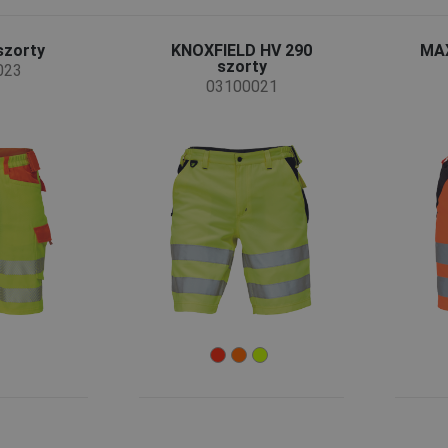
zorty
KNOXFIELD HV 290
MAX
szorty
023
03100021