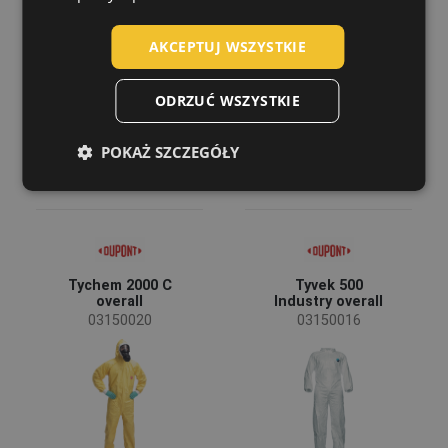
POLISH
AKCEPTUJ WSZYSTKIE
GERMAN
DUTCH
ODRZUĆ WSZYSTKIE
LATVIAN
POKAŻ SZCZEGÓŁY
SPANISH
FRENCH
Tychem 2000 C
Tyvek 500
overall
Industry overall
03150020
03150016