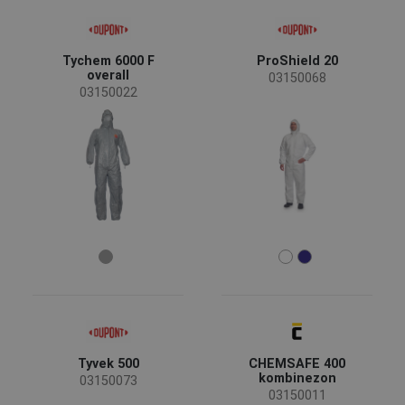
Status
Tychem 6000 F
ProShield 20
Zamówienie specjalne
(8)
overall
03150068
Wyprzedaż
(1)
03150022
Nowy rozmiar
(1)
Dostępność
Na stanie
(16)
Sezon
całoroczny
(15)
Płeć
Męskie
(15)
Tyvek 500
CHEMSAFE 400
Branża
kombinezon
03150073
Przemysł chemiczny
(7)
03150011