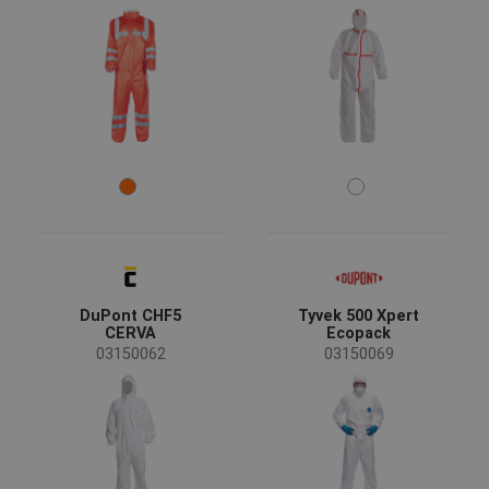
Rozmiar
M
L
XL
XXL
S
3XL
Kolory
(12)
(3)
(2)
(1)
DuPont CHF5
Tyvek 500 Xpert
(1)
(1)
CERVA
Ecopack
03150062
03150069
Cechy
Oddychalność
(5)
Klejone szwy
(1)