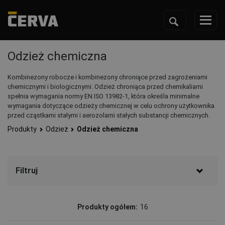
Odzież chemiczna
Kombinezony robocze i kombinezony chroniące przed zagrożeniami
chemicznymi i biologicznymi. Odzież chroniąca przed chemikaliami
spełnia wymagania normy EN ISO 13982-1, która określa minimalne
wymagania dotyczące odzieży chemicznej w celu ochrony użytkownika
przed cząstkami stałymi i aerozolami stałych substancji chemicznych.
Produkty
Odzież
Odzież chemiczna
Filtruj
Marka
Produkty ogółem:
16
DuPont
(9)
CERVA
(7)