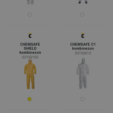
Przeznaczenie odzieży
Kombinezony ochronne
(15)
Odzież specjalna
(15)
Odzież robocza
(15)
Zagrożenia
CHEMSAFE
CHEMSAFE C1
SHIELD
kombinezon
kombinezon
03150013
EN 13034 - Odzież chroniąca przed płynnymi
(16)
03150105
chemikaliami
EN 13982 - Odzież chroniąca przed cząstkami
(16)
stałymi
EN 1149 - Elektryczność statyczna
(15)
EN 1073 – Odzież chroniąca przed skażeniem
(13)
radioaktywnym cząstkami stałymi
EN 14126 - Odzież chroniąca przed czynnikami
(10)
Materiał
zakaźnymi
Pokaż więcej
Tyvek®
(8)
Włóknina polipropylenowa
(7)