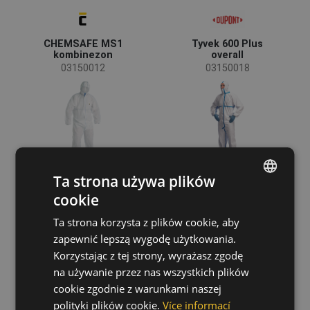
CHEMSAFE MS1
Tyvek 600 Plus
kombinezon
overall
03150012
03150018
Ta strona używa plików
cookie
ENGLISH
Ta strona korzysta z plików cookie, aby
CZECH
zapewnić lepszą wygodę użytkowania.
HUNGARIAN
Korzystając z tej strony, wyrażasz zgodę
na używanie przez nas wszystkich plików
SLOVAK
CHEMSAFE COOL
Tyvek 400 Dual
kombinezon
overall
cookie zgodnie z warunkami naszej
ROMANIAN
03150104
03150041
polityki plików cookie.
Více informací