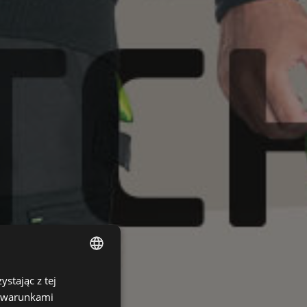
stając z tej
ENGLISH
z warunkami
CZECH