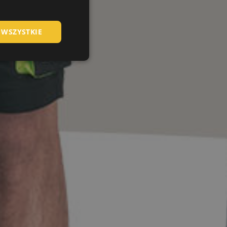
HUNGARIAN
 WSZYSTKIE
SLOVAK
ROMANIAN
POLISH
GERMAN
DUTCH
LATVIAN
SPANISH
FRENCH