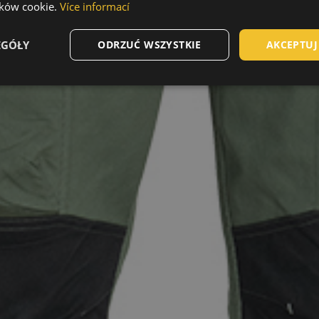
ików cookie.
Více informací
EGÓŁY
ODRZUĆ WSZYSTKIE
AKCEPTUJ