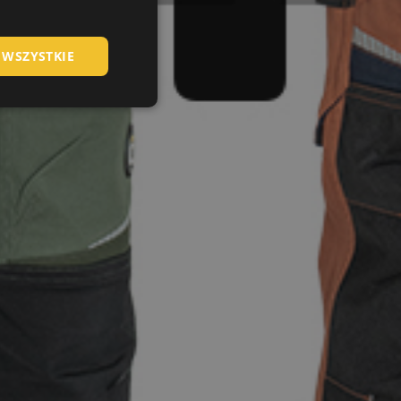
HUNGARIAN
 WSZYSTKIE
SLOVAK
ROMANIAN
POLISH
GERMAN
DUTCH
LATVIAN
SPANISH
FRENCH