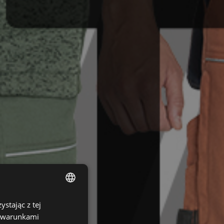
stając z tej
ENGLISH
z warunkami
CZECH