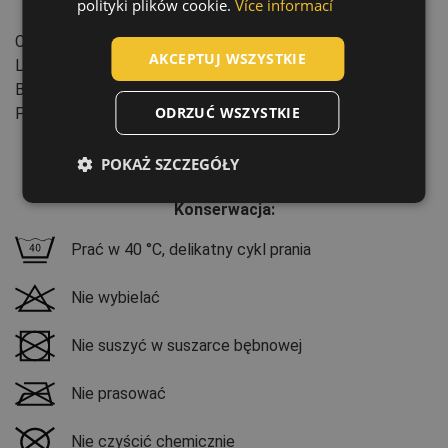
polityki plików cookie.
Více informací
Cechy:
POLISH
Cechy: Wodoodporność
AKCEPTUJ WSZYSTKIE
GERMAN
Liczba cykli: 25
Branża: Energetyka i telekomunikacja, Budownictwo,
DUTCH
ODRZUĆ WSZYSTKIE
Przemysł ciężki
LATVIAN
POKAŻ SZCZEGÓŁY
SPANISH
FRENCH
Konserwacja:
Prać w 40 °C, delikatny cykl prania
Nie wybielać
Nie suszyć w suszarce bębnowej
Nie prasować
Nie czyścić chemicznie