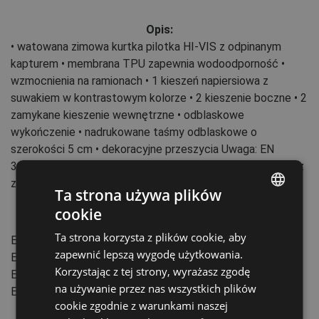
Opis:
• watowana zimowa kurtka pilotka HI-VIS z odpinanym
kapturem • membrana TPU zapewnia wodoodporność •
wzmocnienia na ramionach • 1 kieszeń napiersiowa z
suwakiem w kontrastowym kolorze • 2 kieszenie boczne • 2
zamykane kieszenie wewnętrzne • odblaskowe
wykończenie • nadrukowane taśmy odblaskowe o
szerokości 5 cm • dekoracyjne przeszycia Uwaga: EN
342:2017 Icler (B) 0.336 m2K/W spełniona w zestawieniu z
zimowymi ogrodniczkami KNOXFIELD HVPS
Ta strona używa plików
cookie
ENGLISH
Normy:
Ta strona korzysta z plików cookie, aby
EN ISO 13688
:2013+A1:2021
CZECH
zapewnić lepszą wygodę użytkowania.
EN 342
:2017
HUNGARIAN
Korzystając z tej strony, wyrażasz zgodę
EN 343
:2019
(3)
na używanie przez nas wszystkich plików
SLOVAK
EN ISO 20471
:2013+A1:2016
(Class: 3)
cookie zgodnie z warunkami naszej
ROMANIAN