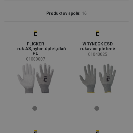
Značka
Produktov spolu:
16
CERVA
(9)
Fridrich & Fridrich
(2)
Secura
(2)
TOMAS BODERO
(2)
FLICKER
WRYNECK ESD
OS
(1)
ruk.AS,nylon.úplet,dlaň
rukavice pletené
PU
01040025
01080007
Status
Na objednávku
(4)
Výbeh s náhradou
(1)
Bestseller
(1)
Dostupnosť
Skladom
(15)
Priemysel