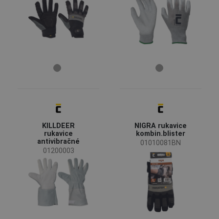
EN 388 - ochrana proti mechanickým rizikám
(12)
EN 16350 - ochrana proti statickej elektrine
(9)
EN 61340 ESD - ochrana elektronických súčiastok
(7)
EN ISO 10819 - ochrana proti vibráciám
(5)
EN 60903 - ochrana pri práci pod napätím
(2)
Zobraziť viac
Leather type
Syntetická useň
(3)
KILLDEER
NIGRA rukavice
Dipping material
rukavice
kombin.blister
antivibračné
Polyuretan PU
(7)
01010081BN
01200003
Latex
(3)
Oblasť máčania
Prsty
(6)
Dlaň
(6)
Končeky prstov
(5)