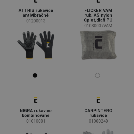
ATTHIS rukavice
FLICKER VAM
Automobilový priemysel
(9)
antivibračné
ruk. AS nylon
Baníctvo a ťažba
(3)
úplet,dlaň PU
01200013
01080007VAM
Chemický priemysel
(3)
Energia a telekomunikácie
(5)
Poľnohospodárstvo, lesníctvo, rybolov
(3)
Stavba
(5)
Strojárstvo
(9)
Ťažký priemysel
(3)
Vlastnosti
Maloobchodné balenie
(2)
VAM balenie
(2)
Kontakt s potravinami
(1)
Bez silikónu
(1)
Dotyková obrazovka
(1)
NIGRA rukavice
CARPINTERO
Normy pre použitie rukavíc
kombinované
rukavice
01010081
01080248