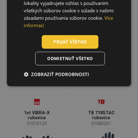
lokality vyjadrujete súhlas s používaním
SLOVAK
11
12
FF FLICKER
ELSEC 5 class0
všetkých súborov cookie v súlade s našimi
ROMANIAN
LIGHT rukavice
dielektr. rukavice
zásadami používania súborov cookie.
Více
1 kV
01080333
Farba
POLISH
informací
01170002
GERMAN
PRIJAŤ VŠETKO
(9)
(5)
(4)
(2)
DUTCH
LATVIAN
ODMIETNUŤ VŠETKO
(1)
(1)
SPANISH
ZOBRAZIŤ PODROBNOSTI
FRENCH
1st VIBRA-X
TB 718STAC
rukavice
rukavice
01010123
01080251