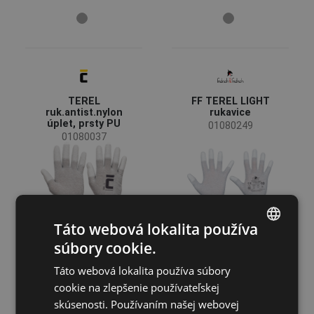
Mierka
13 GG
(4)
15 GG
(4)
18 GG
(1)
7 GG
(1)
TEREL
FF TEREL LIGHT
ruk.antist.nylon
rukavice
úplet, prsty PU
01080249
Miesto zosilnenia
01080037
Dlaň
(5)
Prsty
(2)
Ukazovák
(2)
Palec
(1)
Táto webová lokalita používa
Veľkosť
súbory cookie.
ENGLISH
5
6
7
Táto webová lokalita používa súbory
CZECH
cookie na zlepšenie používateľskej
8
9
10
HUNGARIAN
skúsenosti. Používaním našej webovej