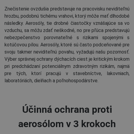
Znečistenie ovzdušia predstavuje na pracovisku neviditeľnú
hrozbu, podobnú tichému vrahovi, ktorý môže mať dlhodobé
následky. Aerosóly, tie drobné čiastočky vznášajúce sa vo
vzduchu, sa môžu zdať neškodné, no pre pľúca predstavujú
nebezpečenstvo porovnateľné s rizikami spojenými s
kotúčovou pílou. Aerosóly, ktoré sú často podceňované pre
svoju takmer neviditeľnú povahu, vyžadujú našu pozornosť.
Výber správnej ochrany dýchacích ciest je kritickým krokom
pri predchádzaní potenciálnym zdravotným rizikám, najmä
pre tých, ktorí pracujú v stavebníctve, lakovniach,
laboratóriách, dielňach a poľnohospodárstve.
Účinná ochrana proti
aerosólom v 3 krokoch