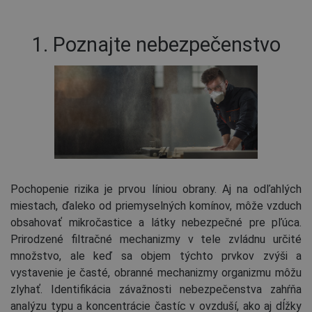
1. Poznajte nebezpečenstvo
Pochopenie rizika je prvou líniou obrany. Aj na odľahlých
miestach, ďaleko od priemyselných komínov, môže vzduch
obsahovať mikročastice a látky nebezpečné pre pľúca.
Prirodzené filtračné mechanizmy v tele zvládnu určité
množstvo, ale keď sa objem týchto prvkov zvýši a
vystavenie je časté, obranné mechanizmy organizmu môžu
zlyhať. Identifikácia závažnosti nebezpečenstva zahŕňa
analýzu typu a koncentrácie častíc v ovzduší, ako aj dĺžky