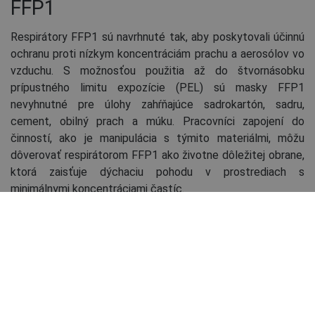
FFP1
Respirátory FFP1 sú navrhnuté tak, aby poskytovali účinnú
ochranu proti nízkym koncentráciám prachu a aerosólov vo
vzduchu. S možnosťou použitia až do štvornásobku
prípustného limitu expozície (PEL) sú masky FFP1
nevyhnutné pre úlohy zahŕňajúce sadrokartón, sadru,
cement, obilný prach a múku. Pracovníci zapojení do
činností, ako je manipulácia s týmito materiálmi, môžu
dôverovať respirátorom FFP1 ako životne dôležitej obrane,
ktorá zaisťuje dýchaciu pohodu v prostrediach s
minimálnymi koncentráciami častíc.
3M 8812 respirátor FFP1 vent.
0701000399999