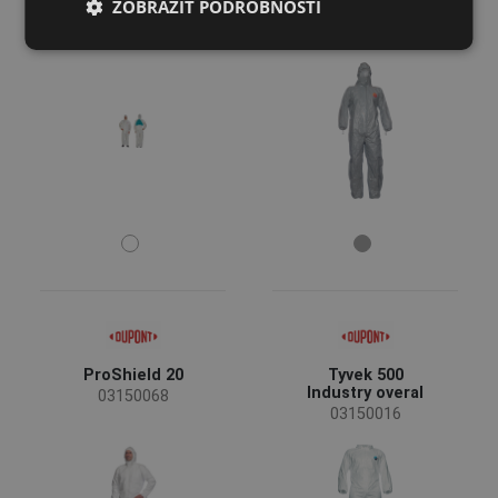
3M 4520 Oblek
Tychem 6000 F
ZOBRAZIŤ PODROBNOSTI
FRENCH
jednoráz.
overal
03150044
03150022
ProShield 20
Tyvek 500
Industry overal
03150068
03150016