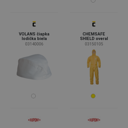
(1)
(1)
(1)
Vlastnosti
VOLANS čiapka
CHEMSAFE
lodička biela
SHIELD overal
Priedušný
(5)
03140006
03150105
Podlepené švy
(1)
Funkcia odevov
Pracovné odevy
(32)
Ochranné kombinézy
(15)
Špeciálne odevy
(15)
Biele odevy
(2)
Riziká