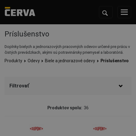
Príslušenstvo
Doplnky bielych a jednorazových pracovných odevov určené pre prácu v
čistých prevádzkach, akými sú potravinársky priemysel a laboratóriá.
Produkty
Odevy
Biele a jednorazové odevy
Príslušenstvo
Filtrovať
Značka
Produktov spolu:
36
CERVA
(16)
DuPont
(16)
3M
(3)
Ansell
(1)