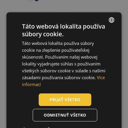
Táto webová lokalita používa
súbory cookie.
DuPont CHF5
Tychem 6000 F
ENGLISH
CERVA
návlek na obuv
vysoký
Táto webová lokalita používa súbory
03150062
CZECH
03180007
cookie na zlepšenie používateľskej
HUNGARIAN
skúsenosti. Používaním našej webovej
lokality vyjadrujete súhlas s používaním
SLOVAK
všetkých súborov cookie v súlade s našimi
ROMANIAN
zásadami používania súborov cookie.
Více
POLISH
informací
GERMAN
PRIJAŤ VŠETKO
DUTCH
LATVIAN
ODMIETNUŤ VŠETKO
SPANISH