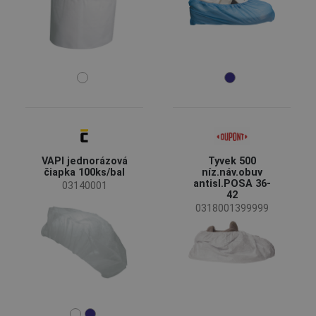
VAPI jednorázová
Tyvek 500
čiapka 100ks/bal
níz.náv.obuv
antisl.POSA 36-
03140001
42
0318001399999