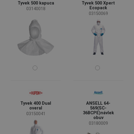
Tyvek 500 kapuca
Tyvek 500 Xpert
Ecopack
03140018
Status
03150069
Na objednávku
(10)
Dopredaj
(2)
Nová veľkosť
(1)
Dostupnosť
Skladom
(35)
Sezóny
Celoročné
(32)
Pohlavie
Tyvek 400 Dual
ANSELL 64-
Pánske
(17)
overal
569(SC-
Unisex
(15)
36BCPE)návlek
03150041
obuv
03180009
Priemysel