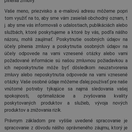
plnenia zmluvy.
Vaše meno, priezvisko a e-mailovú adresu môžeme popri
tom využiť na to, aby sme vám zasielali obchodný oznam, t
j. aby sme vás informovali o udalostiach, publikáciách alebo
službách, ktoré poskytujeme a ktoré by vás, podľa nášho
názoru, mohli zaujímať. Poskytnutie osobných údajov na
účely plnenia zmluvy a poskytnutia osobných údajov na
účely odpovede na vami vznesené otázky alebo vami
požadované informácie sú našou zmluvnou požiadavkou a
ich neposkytnutie môže byť dôsledkom neuzatvorenia
zmluvy alebo neposkytnutia odpovede na vami vznesené
otázky. Vaše osobné údaje môžeme ďalej používať pre naše
vnútorné potreby týkajúce sa najmä sledovania vašej
spokojnosti, optimalizácie a zvyšovania kvality
poskytovaných produktov a služieb, vývoja nových
produktov a znižovania rizík.
Právnym základom pre vyššie uvedené spracovanie je
spracovanie z dôvodu nášho oprávneného záujmu, ktorý je