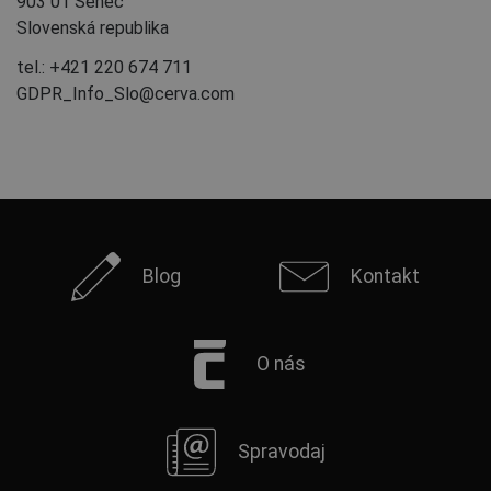
903 01 Senec
Slovenská republika
tel.: +421 220 674 711
GDPR_Info_Slo@cerva.com
Blog
Kontakt
O nás
Spravodaj