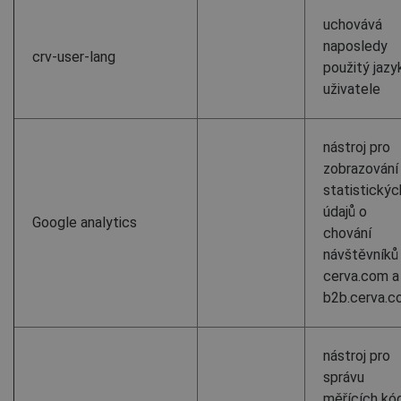
uchovává
naposledy
crv-user-lang
použitý jazy
uživatele
nástroj pro
zobrazování
statistickýc
údajů o
Google analytics
chování
návštěvníků
cerva.com a
b2b.cerva.
nástroj pro
správu
měřících kó