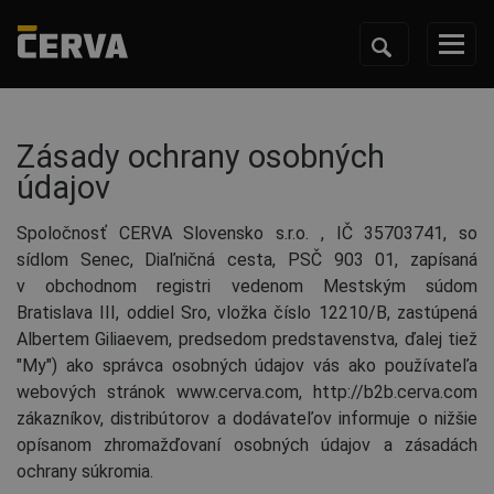
Zásady ochrany osobných
údajov
Spoločnosť CERVA Slovensko s.r.o. , IČ 35703741, so
sídlom Senec, Diaľničná cesta, PSČ 903 01, zapísaná
v obchodnom registri vedenom Mestským súdom
Bratislava III, oddiel Sro, vložka číslo 12210/B, zastúpená
Albertem Giliaevem, predsedom predstavenstva, ďalej tiež
"My") ako správca osobných údajov vás ako používateľa
webových stránok www.cerva.com, http://b2b.cerva.com
zákazníkov, distribútorov a dodávateľov informuje o nižšie
opísanom zhromažďovaní osobných údajov a zásadách
ochrany súkromia.