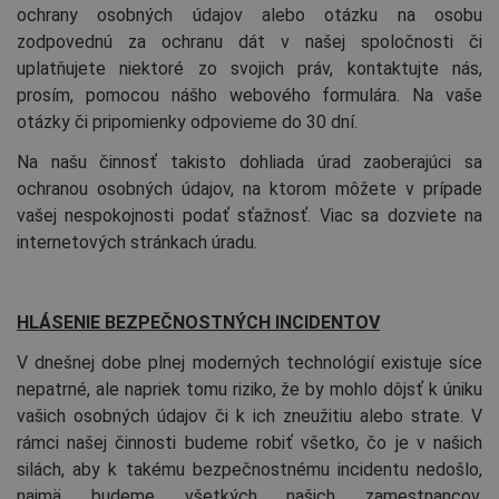
ochrany osobných údajov alebo otázku na osobu
zodpovednú za ochranu dát v našej spoločnosti či
uplatňujete niektoré zo svojich práv, kontaktujte nás,
prosím, pomocou nášho
webového formulára
. Na vaše
otázky či pripomienky odpovieme do 30 dní.
Na našu činnosť takisto dohliada
úrad zaoberajúci sa
ochranou osobných údajov
, na ktorom môžete v prípade
vašej nespokojnosti podať sťažnosť. Viac sa dozviete na
internetových stránkach úradu.
HLÁSENIE BEZPEČNOSTNÝCH INCIDENTOV
V dnešnej dobe plnej moderných technológií existuje síce
nepatrné, ale napriek tomu riziko, že by mohlo dôjsť k úniku
vašich osobných údajov či k ich zneužitiu alebo strate. V
rámci našej činnosti budeme robiť všetko, čo je v našich
silách, aby k takému bezpečnostnému incidentu nedošlo,
najmä budeme všetkých našich zamestnancov,