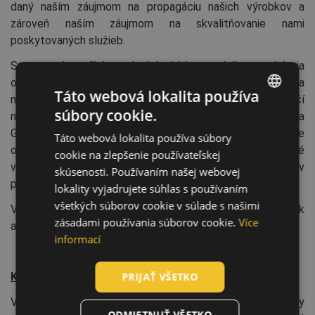
daný naším záujmom na propagáciu našich výrobkov a
zároveň naším záujmom na skvalitňovanie nami
poskytovaných služieb.
Spracovanie vašich osobných údajov s cieľom zasielania
obchodných oznamov môžete kedykoľvek odmietnuť a
Táto webová lokalita používa
nebude to mať vplyv na naše iné vzájomné vzťahy. Stačí
súbory cookie.
nám zaslať e-mail s príslušnou žiadosťou na
ENGLISH
GDPR_Info_Slo@cerva.com alebo na adresu, z ktorej ste
Táto webová lokalita používa súbory
CZECH
od nás dostali obchodné oznámenie, prípadne sa je možné
cookie na zlepšenie používateľskej
HUNGARIAN
vylúčiť z rozosielania pomocou odhlasovacieho odkazu v
skúsenosti. Používaním našej webovej
päte každého newslettera.
lokality vyjadrujete súhlas s používaním
SLOVAK
všetkých súborov cookie v súlade s našimi
Vaše osobné údaje nebudú použité na účely akéhokoľvek
ROMANIAN
zásadami používania súborov cookie.
Více
automatizovaného rozhodovania vrátane profilovania.
POLISH
informací
GERMAN
KTO MÁ K VAŠIM OSOBNÝM ÚDAJOM PRÍSTUP
PRIJAŤ VŠETKO
DUTCH
Vaše Osobné údaje pre nás v rámci zvyšovania kvality
LATVIAN
ODMIETNUŤ VŠETKO