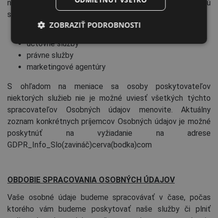
našich služieb a zaisťovania niektorých činností budú
SPANISH
spracovávať spracovatelia, ktorí nám poskytujú
ZOBRAZIŤ PODROBNOSTI
FRENCH
serverové, webové, cloudové alebo IT služby;
účtovné služby
právne služby
marketingové agentúry
S ohľadom na meniace sa osoby poskytovateľov
niektorých služieb nie je možné uviesť všetkých týchto
spracovateľov Osobných údajov menovite. Aktuálny
zoznam konkrétnych príjemcov Osobných údajov je možné
poskytnúť na vyžiadanie na adrese
GDPR_Info_Slo(zavináč)cerva(bodka)com
OBDOBIE SPRACOVANIA OSOBNÝCH ÚDAJOV
Vaše osobné údaje budeme spracovávať v čase, počas
ktorého vám budeme poskytovať naše služby či plniť