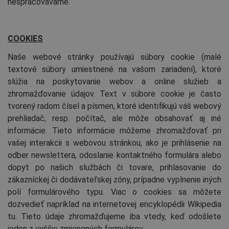
nespracovávame.
COOKIES
Naše webové stránky používajú súbory cookie (malé
textové súbory umiestnené na vašom zariadení), ktoré
slúžia na poskytovanie webov a online služieb a
zhromažďovanie údajov. Text v súbore cookie je často
tvorený radom čísel a písmen, ktoré identifikujú váš webový
prehliadač, resp. počítač, ale môže obsahovať aj iné
informácie. Tieto informácie môžeme zhromažďovať pri
vašej interakcii s webovou stránkou, ako je prihlásenie na
odber newslettera, odoslanie kontaktného formulára alebo
dopyt po našich službách či tovare, prihlasovanie do
zákazníckej či dodávateľskej zóny, prípadne vyplnenie iných
polí formulárového typu. Viac o cookies sa môžete
dozvedieť napríklad na internetovej encyklopédii Wikipedia
tu. Tieto údaje zhromažďujeme iba vtedy, keď odošlete
jeden z vyššie zmienených formulárov.