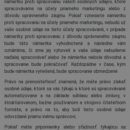
námietku proti spracovaniu vašich osobných údajov, ktoré
spracovávame na účely priameho marketingu alebo z
dôvodu oprávneného záujmu. Pokiaľ vznesiete námietku
proti spracovaniu na účely priameho marketingu, nebudú už
vaše osobné údaje na tieto účely spracovávané, v prípade
námietky proti spracovaniu z dôvodu oprávneného záujmu
bude táto námietka vyhodnotená a následne vám
oznámime, či sme jej vyhoveli a vaše údaje nebudeme
naďalej spracovávať alebo že námietka nebola dôvodná a
spracovanie bude pokračovať. Každopádne v čase, kým
bude námietka vyriešená, bude spracovanie obmedzené.
Právo na prenositeľnosť znamená, že máte právo získať
osobné údaje, ktoré sa vás týkajú a ktoré sú spracovávané
automatizovane a na základe súhlasu alebo zmluvy, v
štruktúrovanom, bežne používanom a strojovo čitateľnom
formáte, a právo na to, aby boli tieto osobné údaje
odovzdané priamo inému správcovi;
Pokiaľ máte pripomienky alebo sťažnosť týkajúcu sa