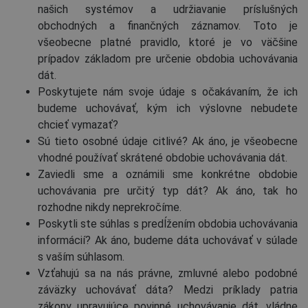
našich systémov a udržiavanie príslušných
obchodných a finančných záznamov. Toto je
všeobecne platné pravidlo, ktoré je vo väčšine
prípadov základom pre určenie obdobia uchovávania
dát.
Poskytujete nám svoje údaje s očakávaním, že ich
budeme uchovávať, kým ich výslovne nebudete
chcieť vymazať?
Sú tieto osobné údaje citlivé? Ak áno, je všeobecne
vhodné používať skrátené obdobie uchovávania dát.
Zaviedli sme a oznámili sme konkrétne obdobie
uchovávania pre určitý typ dát? Ak áno, tak ho
rozhodne nikdy neprekročíme.
Poskytli ste súhlas s predĺžením obdobia uchovávania
informácií? Ak áno, budeme dáta uchovávať v súlade
s vaším súhlasom.
Vzťahujú sa na nás právne, zmluvné alebo podobné
záväzky uchovávať dáta? Medzi príklady patria
zákony upravujúce povinné uchovávanie dát, vládne