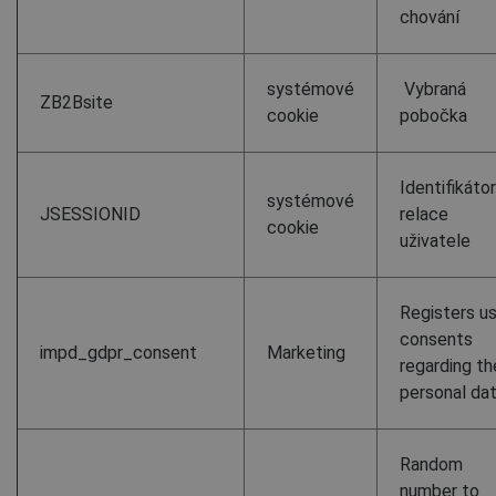
chování
systémové
Vybraná
ZB2Bsite
cookie
pobočka
Identifikátor
systémové
JSESSIONID
relace
cookie
uživatele
Registers u
consents
impd_gdpr_consent
Marketing
regarding th
personal dat
Random
number to