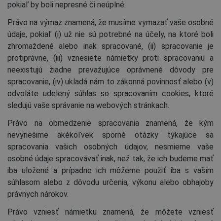
pokiaľ by boli nepresné či neúplné.
Právo na výmaz znamená, že musíme vymazať vaše osobné
údaje, pokiaľ (i) už nie sú potrebné na účely, na ktoré boli
zhromaždené alebo inak spracované, (ii) spracovanie je
protiprávne, (iii) vznesiete námietky proti spracovaniu a
neexistujú žiadne prevažujúce oprávnené dôvody pre
spracovanie, (iv) ukladá nám to zákonná povinnosť alebo (v)
odvoláte udelený súhlas so spracovaním cookies, ktoré
sledujú vaše správanie na webových stránkach.
Právo na obmedzenie spracovania znamená, že kým
nevyriešime akékoľvek sporné otázky týkajúce sa
spracovania vašich osobných údajov, nesmieme vaše
osobné údaje spracovávať inak, než tak, že ich budeme mať
iba uložené a prípadne ich môžeme použiť iba s vaším
súhlasom alebo z dôvodu určenia, výkonu alebo obhajoby
právnych nárokov.
Právo vzniesť námietku znamená, že môžete vzniesť