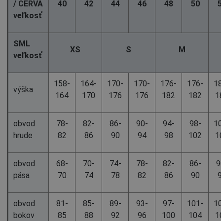
/ CERVA
40
42
44
46
48
50
veľkosť
SML
XS
S
M
veľkosť
158-
164-
170-
170-
176-
176-
1
výška
164
170
176
176
182
182
1
obvod
78-
82-
86-
90-
94-
98-
1
hrude
82
86
90
94
98
102
1
obvod
68-
70-
74-
78-
82-
86-
9
pása
70
74
78
82
86
90
obvod
81-
85-
89-
93-
97-
101-
1
bokov
85
88
92
96
100
104
1