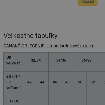
Odoslať
Veľkostné tabuľky
PÁNSKÉ OBLEČENIE – štandardná výška v cm
UK
32/34
34/36
36/38
veľkosť
ES / IT /
FR
42
44
46
48
50
52
veľkosť
EU / DE