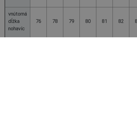
vnútorná
dĺžka
76
78
79
80
81
82
nohavíc
DÁMSKE OBLEČENIE – štandardná výška v cm
UK
4
6
8
10
12
14
veľkosti
ES / IT /
FR
34
36
38
40
42
44
veľkosti
EU / DE /
CERVA
32
34
36
38
40
42