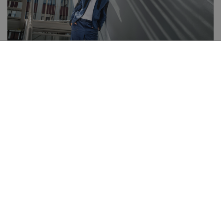
Prečo si vybrať STIRLING
STRETCH?
športový a moderný dizajn
pohodlný elastický materiál s vysokým podielom bavlny