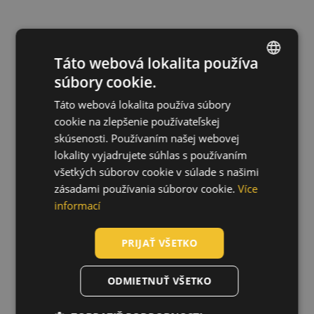
Táto webová lokalita používa
súbory cookie.
ENGLISH
Táto webová lokalita používa súbory
CZECH
cookie na zlepšenie používateľskej
HUNGARIAN
skúsenosti. Používaním našej webovej
lokality vyjadrujete súhlas s používaním
SLOVAK
všetkých súborov cookie v súlade s našimi
ROMANIAN
zásadami používania súborov cookie.
Více
POLISH
informací
GERMAN
PRIJAŤ VŠETKO
DUTCH
LATVIAN
ODMIETNUŤ VŠETKO
SPANISH