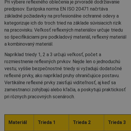
Pri výbere reflexného oblečenia je prvoradé dodržiavanie
predpisov. Európska norma EN ISO 20471 načrtáva
základné požiadavky na profesionálne ochranné odevy a
kategorizuje ich do troch tried na základe súvisiacich rizík
na pracovisku. Veľkosť reflexných materiálov určuje triedu
so špecifikáciami pre podkladový materiál, reflexný materiál
a kombinovaný materiál.
Napríklad triedy 1, 2 a 3 určujú veľkosť, počet a
rozmiestnenie reflexných prvkov. Nejde len o jednoduchú
vestu; vyššie bezpečnostné triedy si vyžadujú dodatočné
reflexné prvky, ako napríklad pruhy ohraničujúce postavu.
Vertikálne reflexné prvky zaisťujú viditeľnosť, aj keď sa
zamestnanci zohýbajú alebo kľačia, a poskytujú praktickosť
pri rôznych pracovných scenároch.
Materiál
Trieda
1
Trieda 2
Trieda 3