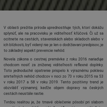
V oblasti prežitia príroda uprednostňuje tých, ktorí dokážu
splynúť, ale na pracovisku je viditeľnosť kľúčová. Či už sa
ocitnete na cestách, staveniskách alebo skladoch alebo v
ich blízkosti, byť videný nie je len o dodržiavaní predpisov; je
to základný aspekt prevencie nehôd.
Novela zákona o cestnej premávke z roku 2016 nariaďuje
chodcom nosiť za zníženej viditeľnosti reflexné doplnky.
Toto jednoduché opatrenie prispelo k výraznému poklesu
smrteľných nehôd chodcov v noci zo 73 v roku 2015 na 53
v roku 2017 a 58 v roku 2019. Tento pozitívny trend je
obzvlášť významný, keďže objem dopravy na českých
cestách neustále rastie.
Tvrdou realitou je, že tmavé oblečenie pôsobí pri slabom