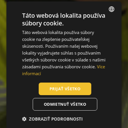
Táto webová lokalita používa
súbory cookie.
ENGLISH
Táto webová lokalita používa súbory
CZECH
cookie na zlepšenie používateľskej
HUNGARIAN
skúsenosti. Používaním našej webovej
lokality vyjadrujete súhlas s používaním
SLOVAK
všetkých súborov cookie v súlade s našimi
ROMANIAN
zásadami používania súborov cookie.
Více
POLISH
informací
GERMAN
PRIJAŤ VŠETKO
DUTCH
LATVIAN
ODMIETNUŤ VŠETKO
SPANISH
ZOBRAZIŤ PODROBNOSTI
FRENCH