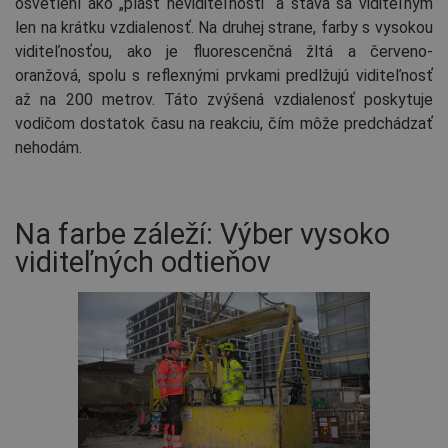
osvetlení ako „plášť neviditeľnosti“ a stáva sa viditeľným
len na krátku vzdialenosť. Na druhej strane, farby s vysokou
viditeľnosťou, ako je fluorescenčná žltá a červeno-
oranžová, spolu s reflexnými prvkami predlžujú viditeľnosť
až na 200 metrov. Táto zvýšená vzdialenosť poskytuje
vodičom dostatok času na reakciu, čím môže predchádzať
nehodám.
Na farbe záleží: Výber vysoko
viditeľných odtieňov