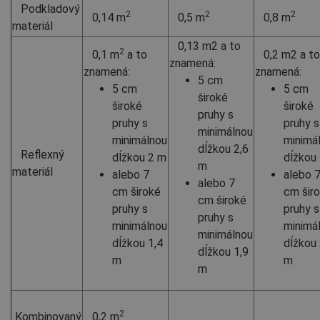
Podkladový
2
2
2
0,14 m
0,5 m
0,8 m
materiál
0,13 m2 a to
2
0,1 m
a to
0,2 m2 a to
znamená:
znamená:
znamená:
5 cm
5 cm
5 cm
široké
široké
široké
pruhy s
pruhy s
pruhy s
minimálnou
minimálnou
minimá
dĺžkou 2,6
Reflexný
dĺžkou 2 m
dĺžkou
m
materiál
alebo 7
alebo 
alebo 7
cm široké
cm šir
cm široké
pruhy s
pruhy s
pruhy s
minimálnou
minimá
minimálnou
dĺžkou 1,4
dĺžkou 
dĺžkou 1,9
m
m
m
2
Kombinovaný
0,2 m