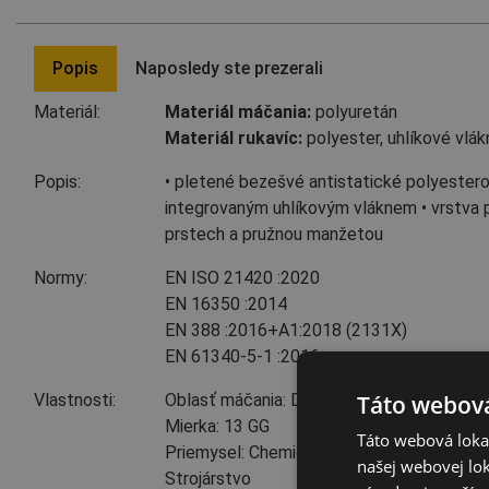
Popis
Naposledy ste prezerali
Materiál:
Materiál máčania:
polyuretán
Materiál rukavíc:
polyester
,
uhlíkové vlák
Popis:
• pletené bezešvé antistatické polyestero
integrovaným uhlíkovým vláknem • vrstva p
prstech a pružnou manžetou
Normy:
EN ISO 21420
:2020
EN 16350
:2014
EN 388
:2016+A1:2018
(2131X)
EN 61340-5-1
:2016
Táto webová
Vlastnosti:
Oblasť máčania: Dlaň, Prsty
Mierka: 13 GG
Táto webová lokal
Priemysel: Chemický priemysel, Automobil
našej webovej lok
Strojárstvo