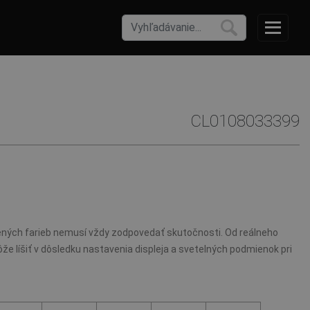
CL0108033399
ných farieb nemusí vždy zodpovedať skutočnosti. Od reálneho
že líšiť v dôsledku nastavenia displeja a svetelných podmienok pri