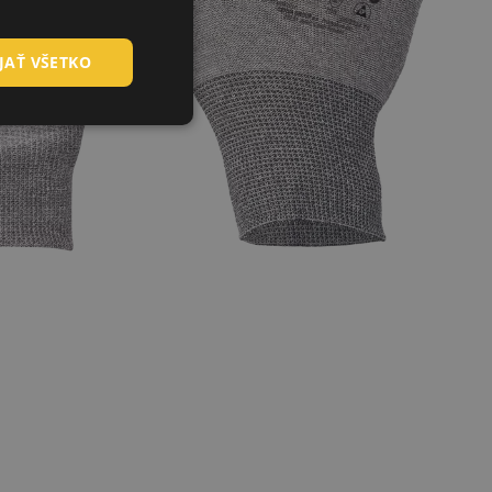
HUNGARIAN
JAŤ VŠETKO
SLOVAK
ROMANIAN
POLISH
GERMAN
DUTCH
LATVIAN
SPANISH
FRENCH