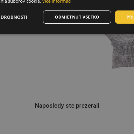
nia súborov cookie.
Více informací
ODROBNOSTI
ODMIETNUŤ VŠETKO
PRI
Naposledy ste prezerali