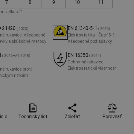
7
8
9
10
11
vnu veľkosť?
O 21420
EN 61340-5-1
(:2020)
(:2016)
né rukavice. Všeobecné
Elektrostatika –Časť 5-1:
avky a skúšobné metódy
Všeobecné požiadavky
8
EN 16350
(:2016+A1:2018)
(:2014)
Ochranné rukavice.
Elektrostatické vlastnosti
é rukavice proti
ickým rizikám
ie o
Technický list
Zdieľať
Porovnať