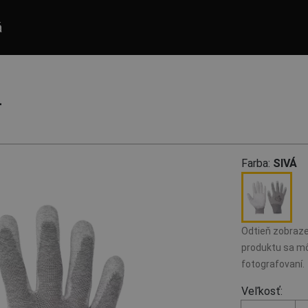
á
-
Farba:
SIVÁ
Odtieň zobraze
produktu sa mô
fotografovaní.
Veľkosť: