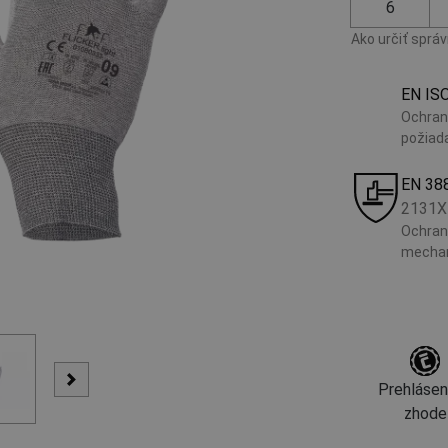
6
Ako určiť sprá
EN IS
Ochran
požiad
EN 38
2131X
Ochrann
mechan
Prehlásen
zhode