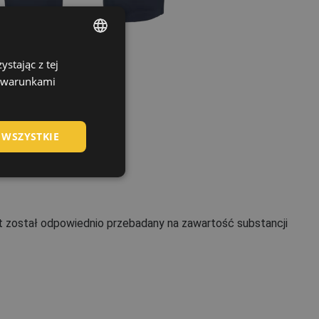
stając z tej
ENGLISH
z warunkami
CZECH
HUNGARIAN
 WSZYSTKIE
SLOVAK
ROMANIAN
POLISH
GERMAN
 został odpowiednio przebadany na zawartość substancji
DUTCH
LATVIAN
SPANISH
FRENCH