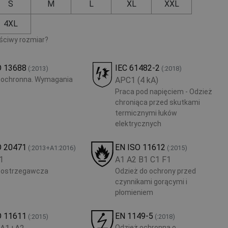
S
M
L
XL
XXL
4XL
aściwy rozmiar?
O 13688
IEC 61482-2
(:2013)
(:2018)
 ochronna. Wymagania
APC1 (4 kA)
Praca pod napięciem - Odzież
chroniąca przed skutkami
termicznymi łuków
elektrycznych
O 20471
EN ISO 11612
(:2013+A1:2016)
(:2015)
 1
A1 A2 B1 C1 F1
 ostrzegawcza
Odzież do ochrony przed
czynnikami gorącymi i
płomieniem
O 11611
EN 1149-5
(:2015)
(:2018)
Odzież ochronna o