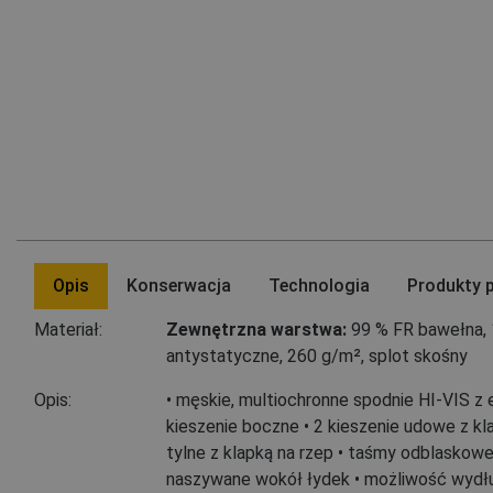
Opis
Konserwacja
Technologia
Produkty 
Materiał:
Zewnętrzna warstwa:
99 % FR bawełna
,
antystatyczne, 260 g/m², splot skośny
Opis:
• męskie, multiochronne spodnie HI-VIS z
kieszenie boczne • 2 kieszenie udowe z kla
tylne z klapką na rzep • taśmy odblaskowe
naszywane wokół łydek • możliwość wydł