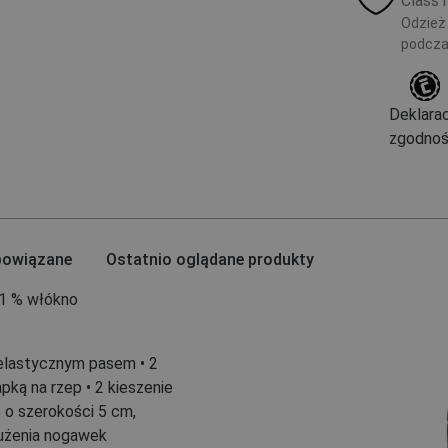
Class
Odzież
podcza
Deklarac
zgodnoś
powiązane
Ostatnio oglądane produkty
1 % włókno
 elastycznym pasem • 2
pką na rzep • 2 kieszenie
 o szerokości 5 cm,
użenia nogawek