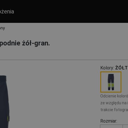
ożenia
ony
dnie żół-gran.
Kolory:
ŻÓŁT
Odcienie kolor
ze względu na 
trakcie fotogr
Rozmiar: