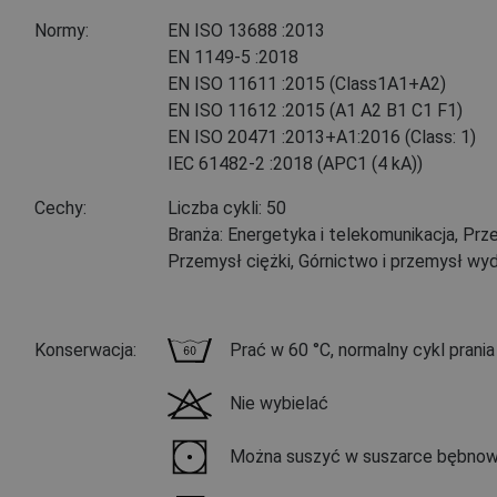
Normy:
EN ISO 13688
:2013
EN 1149-5
:2018
EN ISO 11611
:2015
(Class1A1+A2)
EN ISO 11612
:2015
(A1 A2 B1 C1 F1)
EN ISO 20471
:2013+A1:2016
(Class: 1)
IEC 61482-2
:2018
(APC1 (4 kA))
Cechy:
Liczba cykli: 50
Branża: Energetyka i telekomunikacja, Pr
Przemysł ciężki, Górnictwo i przemysł w
Konserwacja:
Prać w 60 °C, normalny cykl prania
Nie wybielać
Można suszyć w suszarce bębnowe