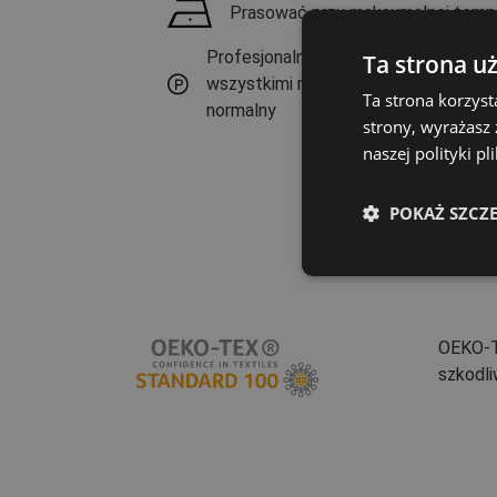
Prasować przy maksymalnej temp
Profesjonalne czyszczenie chemiczn
Ta strona u
wszystkimi rozpuszczalnikami oznac
Ta strona korzyst
normalny
strony, wyrażasz
naszej polityki pl
POKAŻ SZCZ
OEKO-T
szkodli