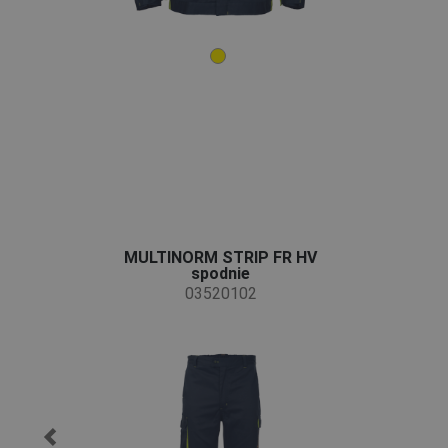
MULTINORM STRIP FR HV
spodnie
03520102