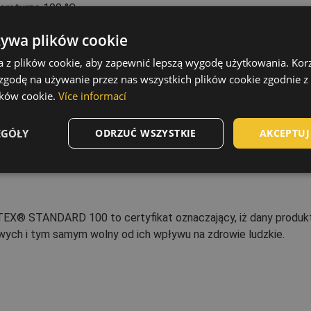
eraturze 100 °C
e perchloroetylenem i
żywa plików cookie
zonymi symbolem F, cykl
a z plików cookie, aby zapewnić lepszą wygodę użytkowania. Korzy
 zgodę na używanie przez nas wszystkich plików cookie zgodnie 
ików cookie.
Více informací
Technologia
EGÓŁY
ODRZUĆ WSZYSTKIE
AKCEPTUJ
EX® STANDARD 100 to certyfikat oznaczający, iż dany produkt
wych i tym samym wolny od ich wpływu na zdrowie ludzkie.