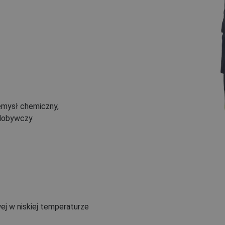
zemysł chemiczny,
ydobywczy
j w niskiej temperaturze