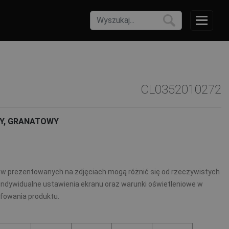
CL0352010272
Y, GRANATOWY
ów prezentowanych na zdjęciach mogą różnić się od rzeczywistych
indywidualne ustawienia ekranu oraz warunki oświetleniowe w
afowania produktu.