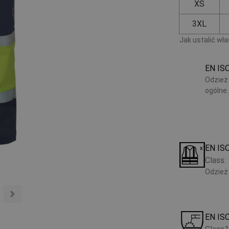
XS
3XL
Jak ustalić wł
EN IS
Odzież
ogólne.
EN IS
Class:
Odzież
EN IS