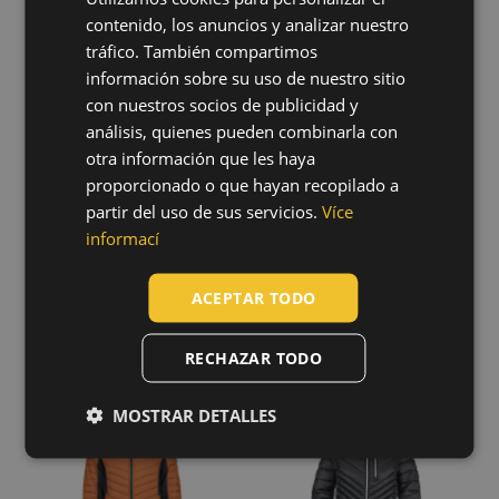
STRETCH
sweatshirt
Standard
(31)
softshell jacket
contenido, los anuncios y analizar nuestro
03060164
CZECH
Regular
(20)
03010724
tráfico. También compartimos
Diseño ajustado
(16)
HUNGARIAN
información sobre su uso de nuestro sitio
con nuestros socios de publicidad y
SLOVAK
análisis, quienes pueden combinarla con
ROMANIAN
otra información que les haya
proporcionado o que hayan recopilado a
POLISH
partir del uso de sus servicios.
Více
GERMAN
informací
DUTCH
ACEPTAR TODO
LATVIAN
SPANISH
RECHAZAR TODO
L-SURE WALSH
L-SURE SYLVIA
FRENCH
jacket
LADY jacket
03010722
03010723
MOSTRAR DETALLES