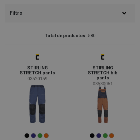
Filtro
Marcos
Total de productos:
580
CERVA
(441)
CRV
(32)
STIRLING
STIRLING
Australian Line
(24)
STRETCH pants
STRETCH bib
pants
Fridrich & Fridrich
(16)
03520159
03530061
SAFEWORKER
(15)
Sioen
(15)
LITZ
(9)
Assent
(8)
Status
OS
(7)
Batmetall
(6)
JSP
(2)
Clearance sale
(147)
SIP
(2)