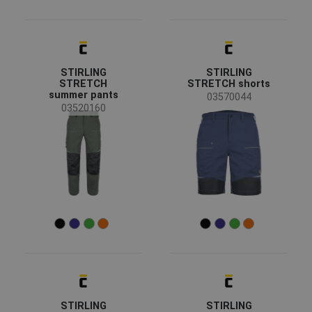
On request
(50)
3M
(1)
Bestseller
(30)
Plum
(1)
News
(19)
DG Tachov
(1)
New size
(9)
Mostrar más
STIRLING
STIRLING
STRETCH
STRETCH shorts
summer pants
03570044
Availability
03520160
On stock
(561)
Temporada
Todas las temporadas
(374)
Invierno
(107)
Verano
(81)
Género
De hombre
(384)
UNISEX
(137)
De mujer
(32)
STIRLING
STIRLING