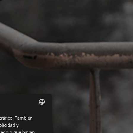
 tráfico. También
ENGLISH
licidad y
CZECH
onado o que hayan