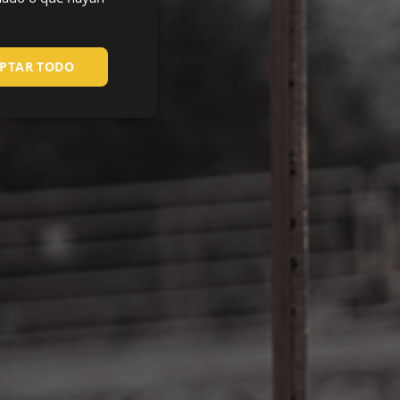
HUNGARIAN
SLOVAK
PTAR TODO
ROMANIAN
POLISH
GERMAN
DUTCH
LATVIAN
SPANISH
FRENCH