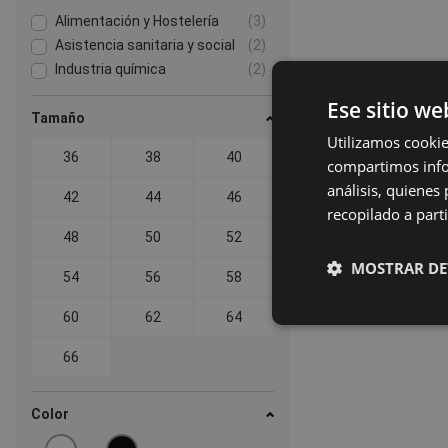
Alimentación y Hostelería
(3)
Asistencia sanitaria y social
(2)
Industria química
(2)
Ese sitio we
Tamaño
Utilizamos cookie
36
38
40
compartimos infor
análisis, quiene
42
44
46
recopilado a parti
48
50
52
MOSTRAR DE
54
56
58
60
62
64
66
Color