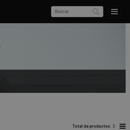
ntre una selección de pantalones de trabajo blancos de
Total de productos:
3