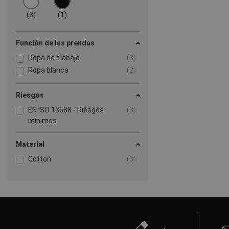
(3)
(1)
Función de las prendas
Ropa de trabajo
(3)
Ropa blanca
(2)
Riesgos
EN ISO 13688 - Riesgos
(3)
mínimos
Material
Cotton
(3)