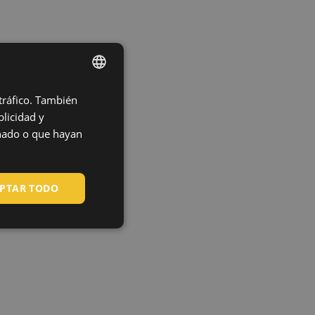
 tráfico. También
ENGLISH
licidad y
CZECH
onado o que hayan
HUNGARIAN
SLOVAK
PTAR TODO
ROMANIAN
POLISH
GERMAN
DUTCH
LATVIAN
SPANISH