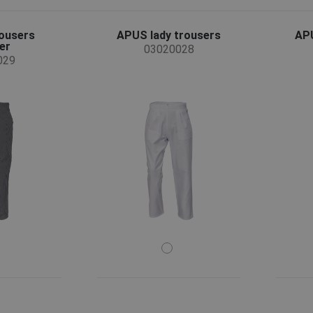
ousers
APUS lady trousers
AP
er
03020028
029