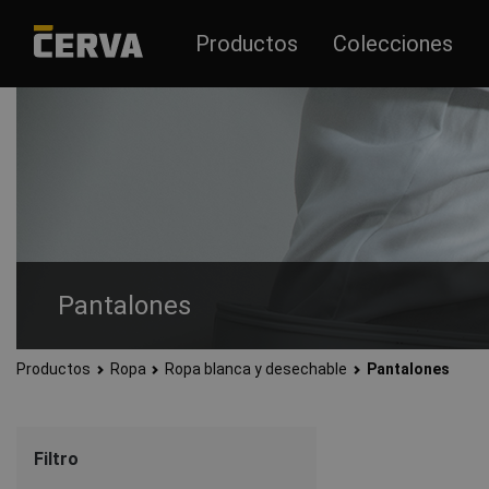
Productos
Colecciones
Pantalones
Productos
Ropa
Ropa blanca y desechable
Pantalones
Pantalones de trabajo blancos para tareas limpias como por ej
calidad.
Filtro