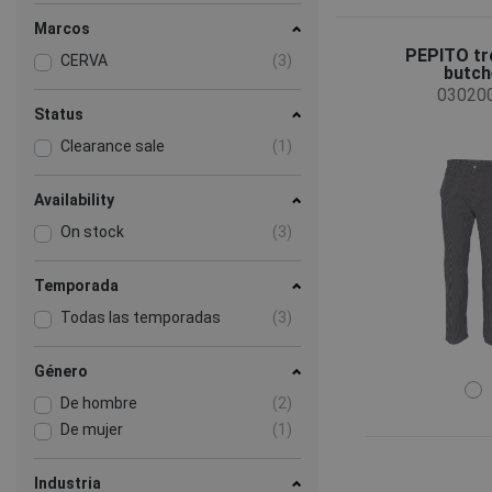
Marcos
PEPITO tr
CERVA
(3)
butch
03020
Status
Clearance sale
(1)
Availability
On stock
(3)
Temporada
Todas las temporadas
(3)
Género
De hombre
(2)
De mujer
(1)
Industria