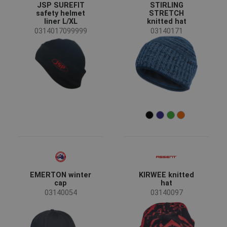
JSP SUREFIT
STIRLING
CRV
(4)
safety helmet
STRETCH
liner L/XL
knitted hat
JSP
(2)
0314017099999
03140171
SAFEWORKER
(2)
Assent
(1)
OS
(1)
Status
Clearance sale
(4)
News
(2)
Availability
On stock
(39)
Temporada
EMERTON winter
KIRWEE knitted
Todas las temporadas
(20)
cap
hat
Invierno
(12)
03140054
03140097
Verano
(1)
Género