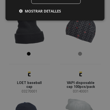
AUSTRAL knitted
ELCHO beanie
FRENCH
hat 67g
03140066
03140015
MOSTRAR DETALLES
LOET baseball
VAPI disposable
cap
cap 100pcs/pack
03270001
03140001