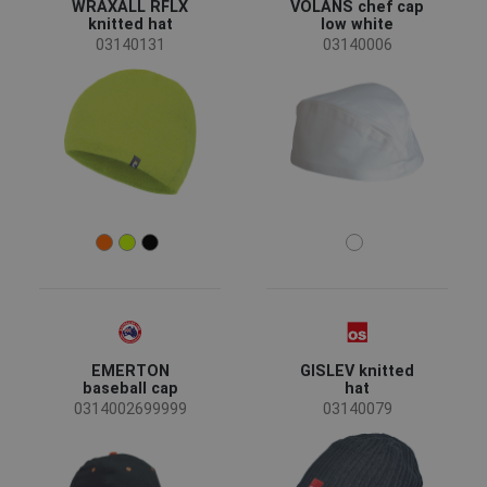
WRAXALL RFLX
VOLANS chef cap
knitted hat
low white
03140131
03140006
Material
Non-woven polypropylene
(2)
EMERTON
GISLEV knitted
baseball cap
hat
0314002699999
03140079