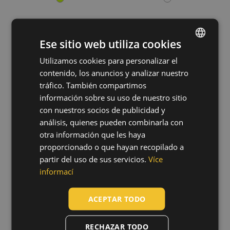
Ese sitio web utiliza cookies
NOORD beanie
JSP SUREFIT
Utilizamos cookies para personalizar el
ENGLISH
safety helmet
03140114
contenido, los anuncios y analizar nuestro
liner M/L
CZECH
tráfico. También compartimos
0314011399999
HUNGARIAN
información sobre su uso de nuestro sitio
con nuestros socios de publicidad y
SLOVAK
análisis, quienes pueden combinarla con
ROMANIAN
otra información que les haya
proporcionado o que hayan recopilado a
POLISH
partir del uso de sus servicios.
Více
GERMAN
informací
DUTCH
ACEPTAR TODO
LATVIAN
SPANISH
RECHAZAR TODO