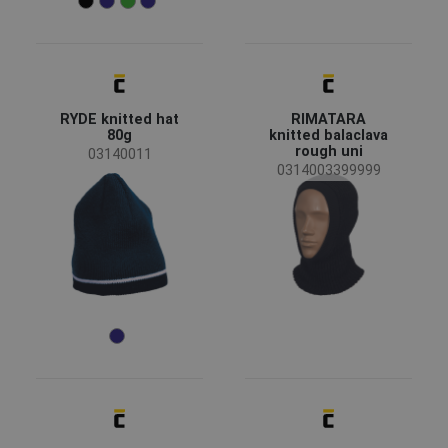
(23)
(14)
(9)
(9)
(9)
(8)
(8)
(7)
RYDE knitted hat
RIMATARA
80g
knitted balaclava
rough uni
(7)
03140011
(7)
(1)
0314003399999
Caractarerísticas
Retroreflective elements
(2)
Función de las prendas
Ropa de trabajo
(30)
Ropa informal
(28)
Ropa blanca
(3)
Riesgos
EN ISO 13688 - Riesgos mínimos
(8)