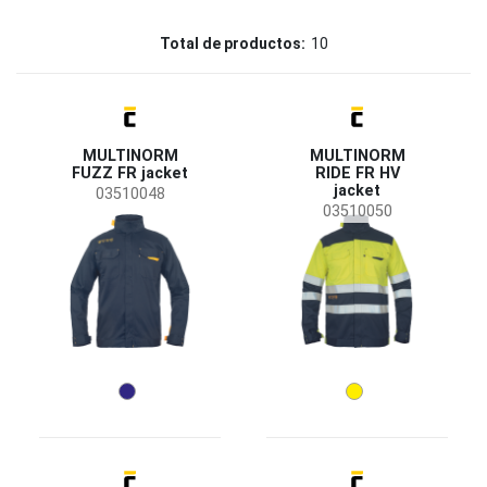
Marcos
Total de productos:
10
Sioen
(6)
CERVA
(4)
Status
MULTINORM
MULTINORM
On request
(5)
FUZZ FR jacket
RIDE FR HV
jacket
03510048
03510050
Availability
On stock
(9)
Temporada
Todas las temporadas
(7)
Invierno
(3)
Género
De hombre
(10)