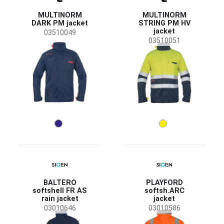
Industria
MULTINORM
MULTINORM
Energía y Telecomunicaciones
(4)
DARK PM jacket
STRING PM HV
jacket
Industria pesada
(4)
03510049
03510051
Industria química
(4)
Minería y extracción
(4)
Tamaño
M
XL
XXL
S
L
XS
2XS
3XL
4XL
5XL
44
46
48
50
52
BALTERO
PLAYFORD
softshell FR AS
softsh.ARC
rain jacket
jacket
54
56
58
03010646
03010586
60
62
64