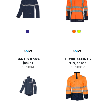
Color
(10)
(3)
(2)
(2)
Caractarerísticas
Transpirable
(2)
Impermeable
(2)
Cortaviento
(2)
SARTIS 079VA
TORVIK 7330A HV
jacket
rain jacket
Detachable lining
(1)
03510043
03510037
Flame retardant treatment
(1)
Función de las prendas
Ropa de trabajo
(9)
Reflective garments
(2)
Riesgos