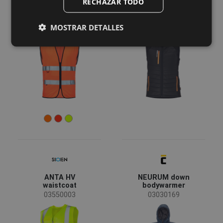
RECHAZAR TODO
FRENCH
KNOXFIELD HV
SPAARNE vest
vest
03030144
MOSTRAR DETALLES
03030136
ANTA HV
NEURUM down
waistcoat
bodywarmer
03550003
03030169