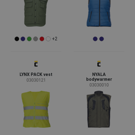
Ropa especial
(1)
Riesgos
+2
EN ISO 13688 - Riesgos mínimos
(38)
EN ISO 20471 - Visibilidad reducida
(17)
EN 14058 - Protective clothing against cool
(2)
environments
EN 61340 - ESD
(1)
LYNX PACK vest
NYALA
OEKO-TEX® STANDARD 100
(1)
bodywarmer
03030121
Mostrar más
03030010
Material
Polyester
(23)
Polyester / Cotton
(4)
Nylon
(2)