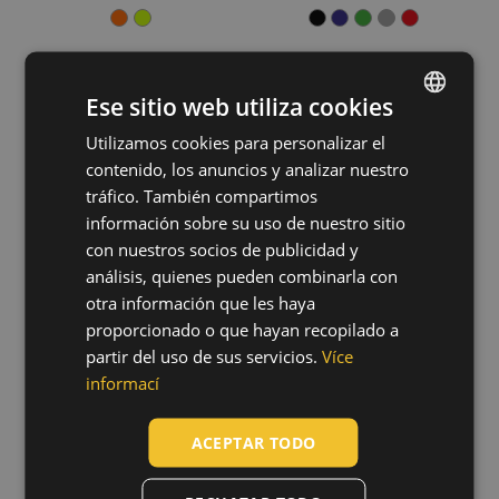
Polyester / TPU membrane
(2)
Recycled Polyester
(2)
Mostrar más
Ese sitio web utiliza cookies
Utilizamos cookies para personalizar el
ENGLISH
NARDA HV kids
MAX ECO STR
contenido, los anuncios y analizar nuestro
set
vest
CZECH
03030062
03550011
tráfico. También compartimos
HUNGARIAN
información sobre su uso de nuestro sitio
con nuestros socios de publicidad y
SLOVAK
análisis, quienes pueden combinarla con
ROMANIAN
otra información que les haya
proporcionado o que hayan recopilado a
POLISH
partir del uso de sus servicios.
Více
GERMAN
informací
DUTCH
ACEPTAR TODO
LATVIAN
SPANISH