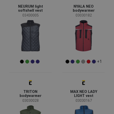
NEURUM light
NYALA NEO
(4)
(3)
(2)
(1)
softshell vest
bodywarmer
03430005
03030182
(1)
Caractarerísticas
Impermeable
(9)
Cortaviento
(6)
Retroreflective elements
(2)
+1
Diseño reversible
(2)
Transpirable
(1)
Función de las prendas
TRITON
MAX NEO LADY
Ropa de trabajo
(25)
bodywarmer
LIGHT vest
Ropa informal
(18)
03030028
03030167
Ropa reciclada
(2)
Reflective garments
(1)