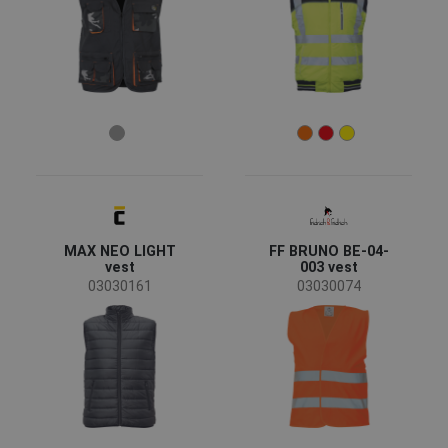
Verano
(1)
Género
De hombre
(22)
UNISEX
(11)
De mujer
(5)
De niño
(1)
Industria
Automoción
(1)
MAX NEO LIGHT
FF BRUNO BE-04-
vest
003 vest
Construcción
(9)
03030161
03030074
Industria pesada
(1)
Ingeniería
(3)
Transporte y almacenamiento
(8)
Tamaño
XL
M
L