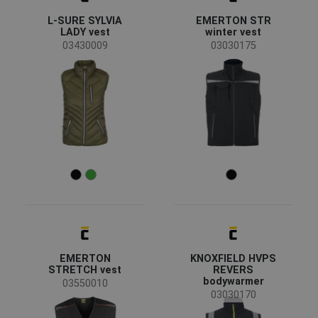
Australian Line
(2)
L-SURE SYLVIA
EMERTON STR
CRV
(2)
LADY vest
winter vest
Fridrich & Fridrich
(1)
03430009
03030175
LITZ
(1)
SAFEWORKER
(1)
Sioen
(1)
Status
Clearance sale
(12)
On request
(3)
Bestseller
(2)
News
(1)
Availability
On stock
(42)
EMERTON
KNOXFIELD HVPS
STRETCH vest
REVERS
Temporada
bodywarmer
03550010
03030170
Todas las temporadas
(20)
Invierno
(20)