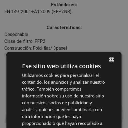
Estándares:
EN 149
:2001+A1:2009
(FFP2NR)
Características:
Desechable
Clase de filtro: FFP2
Construcción: Fold-flat/ 3panel
Item weight: 4.4g
Ese sitio web utiliza cookies
Utilizamos cookies para personalizar el
ENGLISH
contenido, los anuncios y analizar nuestro
CZECH
tráfico. También compartimos
HUNGARIAN
información sobre su uso de nuestro sitio
con nuestros socios de publicidad y
SLOVAK
análisis, quienes pueden combinarla con
ROMANIAN
otra información que les haya
proporcionado o que hayan recopilado a
POLISH