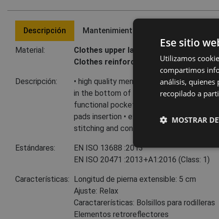
Descripción
Mantenimiento
Últimos producto
Ese sitio we
Material:
Clothes upper layer:
65 % poliéster
,
35 %
Utilizamos cookie
Clothes reinforced knee pockets:
100 %
compartimos infor
análisis, quiene
Descripción:
• high quality men's working pants in combi
recopilado a parti
in the bottom of the legs and 2 reflective s
functional pockets • 600D Oxford reinfor
pads insertion • extendable length of legs
MOSTRAR DE
stitching and contrast details in HI-VIS co
Estándares:
EN ISO 13688
:2013
EN ISO 20471
:2013+A1:2016
(Class: 1)
Características:
Longitud de pierna extensible: 5 cm
Ajuste: Relax
Caractarerísticas: Bolsillos para rodilleras
Elementos retroreflectores