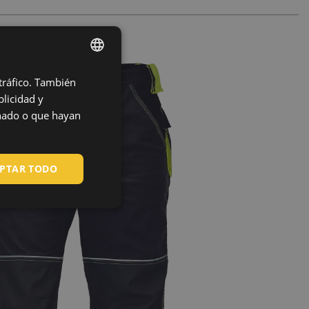
 tráfico. También
ENGLISH
licidad y
CZECH
onado o que hayan
HUNGARIAN
SLOVAK
PTAR TODO
ROMANIAN
POLISH
GERMAN
DUTCH
LATVIAN
SPANISH