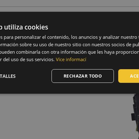
s visitados
b utiliza cookies
 algodón, 275 g/m²
s para personalizar el contenido, los anuncios y analizar nuestro
 poliéster, Oxford
mación sobre su uso de nuestro sitio con nuestros socios de pub
s pueden combinarla con otra información que les haya proporci
nation with HI-VIS fabric
r del uso de sus servicios.
Více informací
tripes • elastic waist • 5
ced knee parts for knee
 of 5 cm • decorative
TALLES
RECHAZAR TODO
ACE
lour