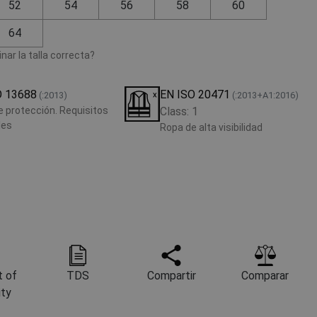
52
54
56
58
60
64
ar la talla correcta?
O 13688
EN ISO 20471
(:2013)
(:2013+A1:2016)
 protección. Requisitos
Class: 1
les
Ropa de alta visibilidad
 of
TDS
Compartir
Comparar
ity