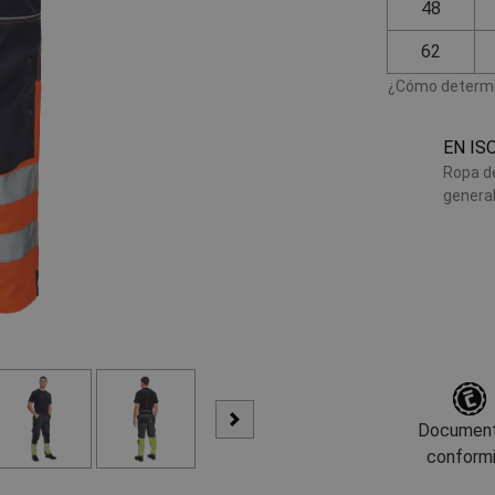
48
62
¿Cómo determin
EN IS
Ropa de
genera
Document
conform