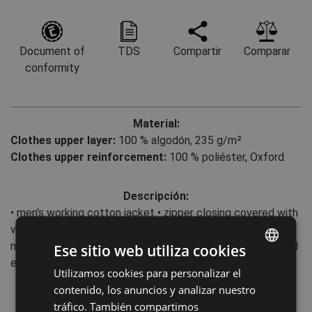
Document of
TDS
Compartir
Comparar
conformity
Material:
Clothes upper layer:
100 % algodón, 235 g/m²
Clothes upper reinforcement:
100 % poliéster, Oxford
Descripción:
• men's working cotton jacket • zipper closing covered with
velcro placket • 2 breast pockets with velcro closing • 2
multifunctional side pockets • polyester Oxford reinforced
Ese sitio web utiliza cookies
elbow parts and shoulders
Utilizamos cookies para personalizar el
ENGLISH
contenido, los anuncios y analizar nuestro
CZECH
Estándares:
tráfico. También compartimos