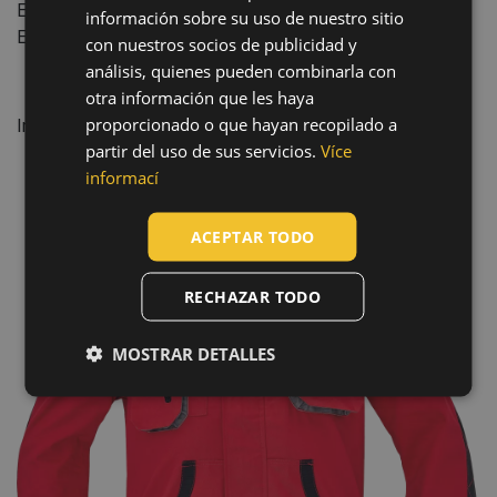
EN ISO 13688
:2013
HUNGARIAN
información sobre su uso de nuestro sitio
EN ISO 13688
:2013+A1:2021
con nuestros socios de publicidad y
SLOVAK
análisis, quienes pueden combinarla con
ROMANIAN
otra información que les haya
Características:
proporcionado o que hayan recopilado a
POLISH
Industria: Ingeniería, Transporte y almacenamiento
partir del uso de sus servicios.
Více
GERMAN
informací
DUTCH
ACEPTAR TODO
LATVIAN
SPANISH
RECHAZAR TODO
FRENCH
MOSTRAR DETALLES