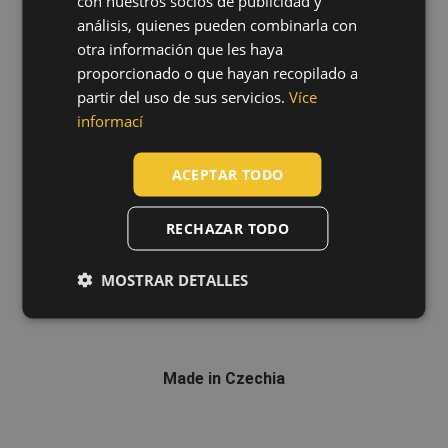
con nuestros socios de publicidad y
SLOVAK
análisis, quienes pueden combinarla con
ROMANIAN
otra información que les haya
proporcionado o que hayan recopilado a
POLISH
Tecnología
partir del uso de sus servicios.
Více
GERMAN
informací
DUTCH
ACEPTAR TODO
LATVIAN
SPANISH
RECHAZAR TODO
FRENCH
MOSTRAR DETALLES
Made in Czechia