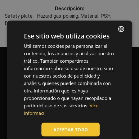
Descripción:
Safety plate - Hazard gas-poising; Material: PSH;
Dimensions: 30 x 21 cm;
Ese sitio web utiliza cookies
Utilizamos cookies para personalizar el
ENGLISH
contenido, los anuncios y analizar nuestro
CZECH
tráfico. También compartimos
HUNGARIAN
información sobre su uso de nuestro sitio
Blog
con nuestros socios de publicidad y
SLOVAK
análisis, quienes pueden combinarla con
ROMANIAN
otra información que les haya
Contacto
proporcionado o que hayan recopilado a
POLISH
partir del uso de sus servicios.
Více
GERMAN
informací
Quiénes somos
DUTCH
ACEPTAR TODO
LATVIAN