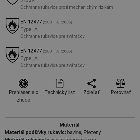
3133X
Ochranné rukavice proti mechanickým rizikám
EN 12477
(:2001+А1:2005)
Type_A
Ochranné rukavice pre zváračov
EN 12477
(:2001+А1:2005)
Type_A
Ochranné rukavice pre zváračov
Prehlásenie o
Technický list
Zdieľať
Porovnať
zhode
Materiál:
Materiál podšívky rukavíc:
bavlna, Pletený
Materiál rukavíc:
hovädzia štiepaná koža