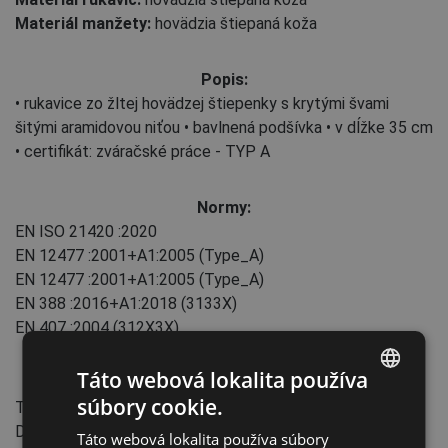
Materiál manžety:
hovädzia štiepaná koža
Popis:
• rukavice zo žltej hovädzej štiepenky s krytými švami
šitými aramidovou niťou • bavlnená podšívka • v dĺžke 35 cm
• certifikát: zváračské práce - TYP A
Normy:
EN ISO 21420
:2020
EN 12477
:2001+А1:2005
(Type_A)
EN 12477
:2001+А1:2005
(Type_A)
EN 388
:2016+A1:2018
(3133X)
EN 407
:2004
(312X3X)
Táto webová lokalita používa
Vlastnosti:
súbory cookie.
Typ manžety: slip-on
ENGLISH
Dĺžka: 35 cm
Táto webová lokalita používa súbory
CZECH