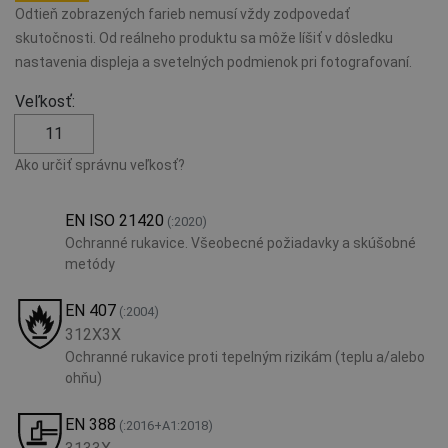
Odtieň zobrazených farieb nemusí vždy zodpovedať
skutočnosti. Od reálneho produktu sa môže líšiť v dôsledku
nastavenia displeja a svetelných podmienok pri fotografovaní.
Veľkosť:
11
Ako určiť správnu veľkosť?
EN ISO 21420
(:2020)
Ochranné rukavice. Všeobecné požiadavky a skúšobné
metódy
EN 407
(:2004)
312X3X
Ochranné rukavice proti tepelným rizikám (teplu a/alebo
ohňu)
EN 388
(:2016+A1:2018)