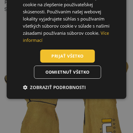
Priemysel: Baníctvo a ťažba, Strojárstvo, Ťažký priemysel,
cookie na zlepšenie používateľskej
Stavba, Automobilový priemysel
HUNGARIAN
skúsenosti. Používaním našej webovej
lokality vyjadrujete súhlas s používaním
SLOVAK
všetkých súborov cookie v súlade s našimi
ROMANIAN
zásadami používania súborov cookie.
Více
POLISH
informací
GERMAN
PRIJAŤ VŠETKO
DUTCH
LATVIAN
ODMIETNUŤ VŠETKO
SPANISH
ZOBRAZIŤ PODROBNOSTI
FRENCH