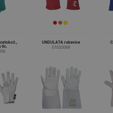
celokož.,
UNDULATA rukavice
C
líc.
01020068
056