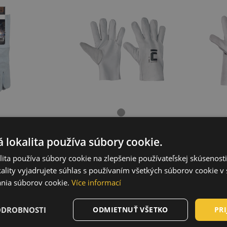
 lokalita používa súbory cookie.
FULL
VACHER rukavice
PA
ita používa súbory cookie na zlepšenie používateľskej skúsenost
lokožené
01020083
ality vyjadrujete súhlas s používaním všetkých súborov cookie v 
054
nia súborov cookie.
Více informací
ODROBNOSTI
ODMIETNUŤ VŠETKO
PRI