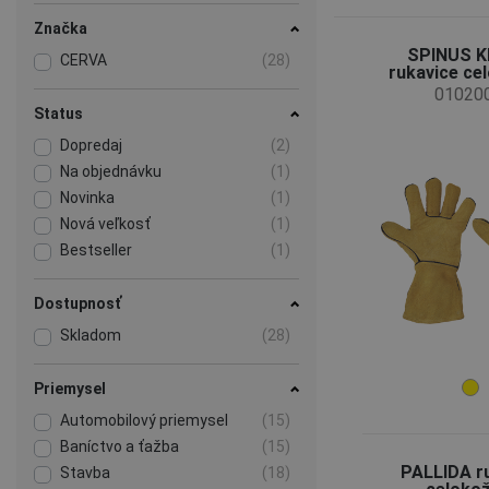
Značka
SPINUS K
CERVA
(28)
rukavice ce
01020
Status
Dopredaj
(2)
Na objednávku
(1)
Novinka
(1)
Nová veľkosť
(1)
Bestseller
(1)
Dostupnosť
Skladom
(28)
Priemysel
Automobilový priemysel
(15)
Baníctvo a ťažba
(15)
PALLIDA r
Stavba
(18)