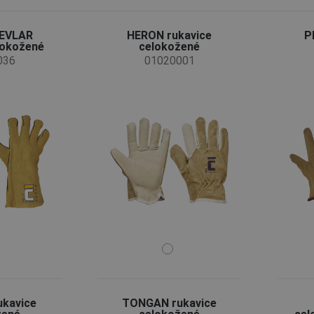
EVLAR
HERON rukavice
P
lokožené
celokožené
036
01020001
ukavice
TONGAN rukavice