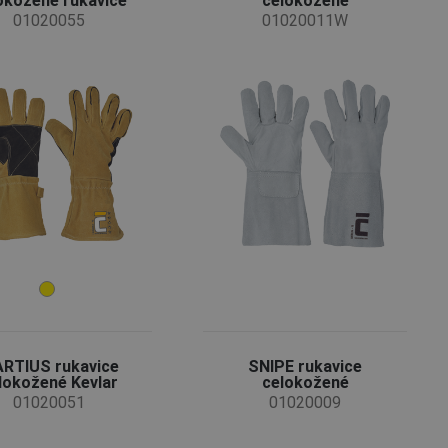
okožené rukavice
celokožené
01020055
01020011W
RTIUS rukavice
SNIPE rukavice
lokožené Kevlar
celokožené
01020051
01020009