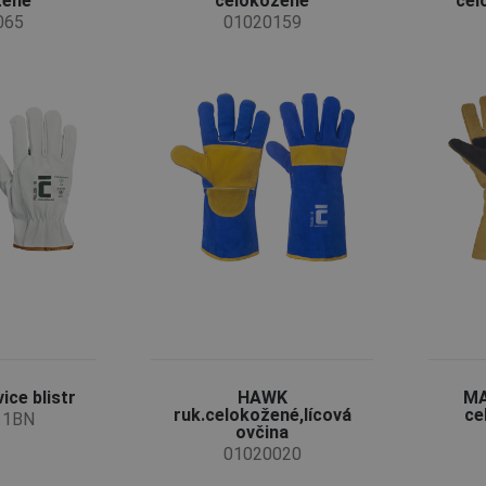
žené
celokožené
cel
065
01020159
ice blistr
HAWK
MA
ruk.celokožené,lícová
ce
11BN
ovčina
01020020