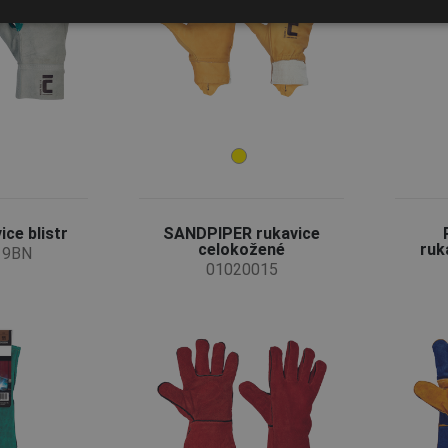
ce blistr
SANDPIPER rukavice
celokožené
ruk
19BN
01020015