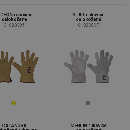
IGEON rukavice
STILT rukavice
celokožené
celokožené
01020005
01020007
CALANDRA
MERLIN rukavice