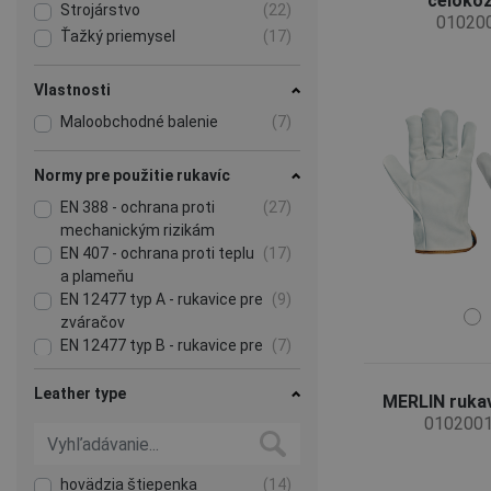
celoko
Strojárstvo
(22)
01020
Ťažký priemysel
(17)
Vlastnosti
Maloobchodné balenie
(7)
Normy pre použitie rukavíc
EN 388 - ochrana proti
(27)
mechanickým rizikám
EN 407 - ochrana proti teplu
(17)
a plameňu
EN 12477 typ A - rukavice pre
(9)
zváračov
EN 12477 typ B - rukavice pre
(7)
zváračov
Leather type
MERLIN rukav
010200
hovädzia štiepenka
(14)