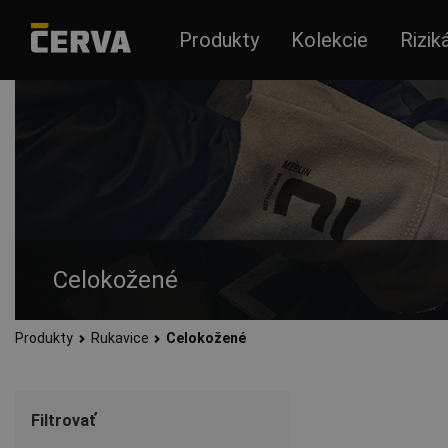
Produkty
Kolekcie
Rizik
Celokožené
Produkty
Rukavice
Celokožené
Celokožené pracovné rukavice z hovädzej štiepenky, hovädzej 
Filtrovať