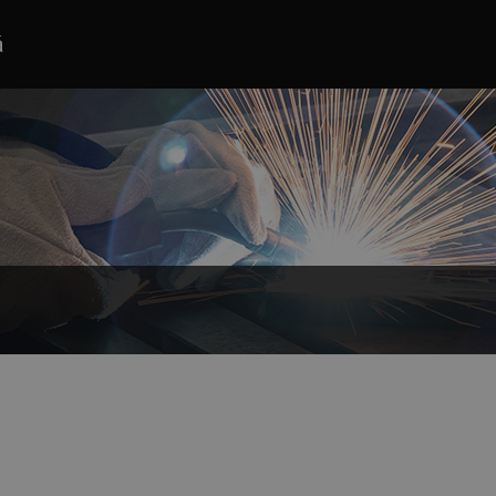
á
lícovky a ďalších kožených kombinácii. Vyberte si zo širokej ponuky v