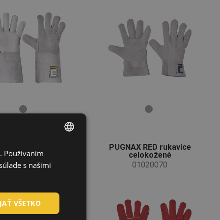
LLIDA rukavice-
PUGNAX RED rukavice
i. Používaním
ENGLISH
blister
celokožené
súlade s našimi
01020065BN
01020070
CZECH
HUNGARIAN
JAŤ VŠETKO
SLOVAK
ROMANIAN