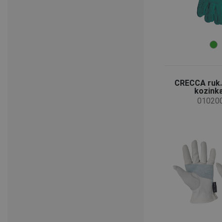
CRECCA ruk.
kozinka 
01020