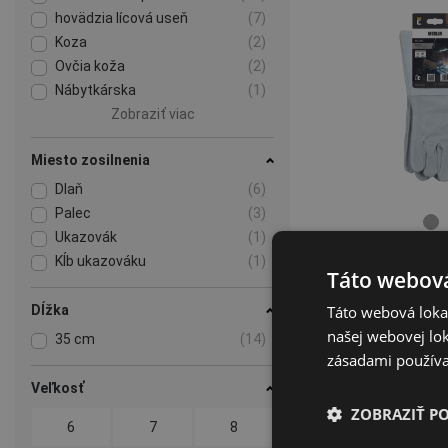
hovädzia lícová useň
(7)
Koza
(2)
Ovčia koža
(2)
Nábytkárska
(1)
Zobraziť viac
Miesto zosilnenia
Dlaň
(6)
Palec
(3)
Ukazovák
(1)
Kĺb ukazováku
(1)
Táto webová
MAGPIE 
Táto webová lokal
Dĺžka
rukavice ce
našej webovej lok
01020
35 cm
(14)
zásadami používa
Veľkosť
ZOBRAZIŤ P
6
7
8