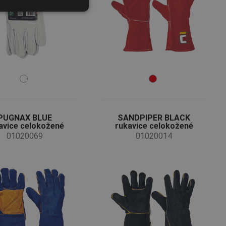
POLISH
GERMAN
DUTCH
LATVIAN
SPANISH
FRENCH
PUGNAX BLUE
SANDPIPER BLACK
avice celokožené
rukavice celokožené
01020069
01020014