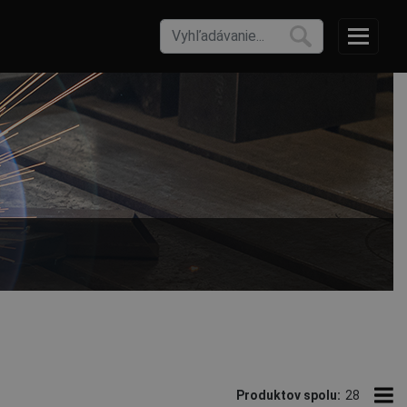
eľkosti celokožených pracovných rukavíc.
Produktov spolu:
28