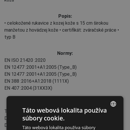
Popis:
• celokožené rukavice z kozej kože s 15 cm širokou
manžetou z hovädzej kože • certifikát: zváračské práce •
typ B
Normy:
EN ISO 21420
:2020
EN 12477
:2001+А1:2005
(Type_B)
EN 12477
:2001+А1:2005
(Type_B)
EN 388
:2016+A1:2018
(1111X)
EN 407
:2004
(31XX3X)
Vlastnosti:
Táto webová lokalita používa
Typ manžety: rukavice
súbory cookie.
Dĺžka: 35 cm
ENGLISH
Dĺžka manžety: 15 cm
Táto webová lokalita používa súbory
CZECH