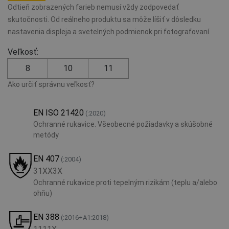
Odtieň zobrazených farieb nemusí vždy zodpovedať
skutočnosti. Od reálneho produktu sa môže líšiť v dôsledku
nastavenia displeja a svetelných podmienok pri fotografovaní.
Veľkosť:
8
10
11
Ako určiť správnu veľkosť?
EN ISO 21420
(:2020)
Ochranné rukavice. Všeobecné požiadavky a skúšobné
metódy
EN 407
(:2004)
31XX3X
Ochranné rukavice proti tepelným rizikám (teplu a/alebo
ohňu)
EN 388
(:2016+A1:2018)