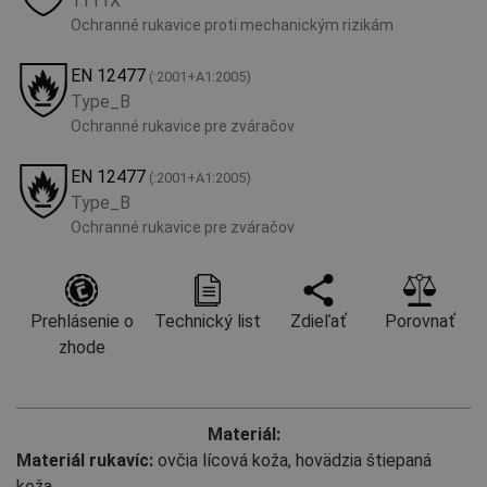
1111X
Ochranné rukavice proti mechanickým rizikám
EN 12477
(:2001+А1:2005)
Type_B
Ochranné rukavice pre zváračov
EN 12477
(:2001+А1:2005)
Type_B
Ochranné rukavice pre zváračov
Prehlásenie o
Technický list
Zdieľať
Porovnať
zhode
Materiál:
Materiál rukavíc:
ovčia lícová koža
,
hovädzia štiepaná
koža