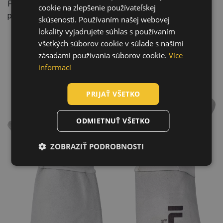
Priemysel: Ťažký priemysel, Strojárstvo, Automobilový
cookie na zlepšenie používateľskej
priemysel, Baníctvo a ťažba, Stavba
HUNGARIAN
skúsenosti. Používaním našej webovej
lokality vyjadrujete súhlas s používaním
SLOVAK
všetkých súborov cookie v súlade s našimi
ROMANIAN
zásadami používania súborov cookie.
Více
POLISH
informací
GERMAN
PRIJAŤ VŠETKO
DUTCH
LATVIAN
ODMIETNUŤ VŠETKO
SPANISH
ZOBRAZIŤ PODROBNOSTI
FRENCH