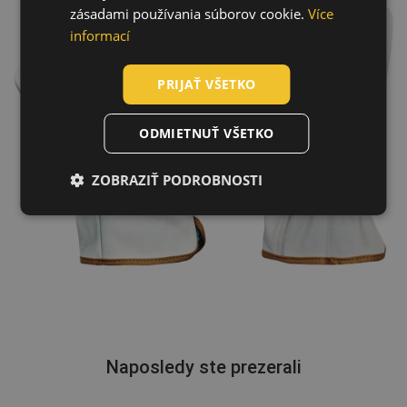
ROMANIAN
zásadami používania súborov cookie.
Více
POLISH
informací
GERMAN
PRIJAŤ VŠETKO
DUTCH
LATVIAN
ODMIETNUŤ VŠETKO
SPANISH
ZOBRAZIŤ PODROBNOSTI
FRENCH
Naposledy ste prezerali