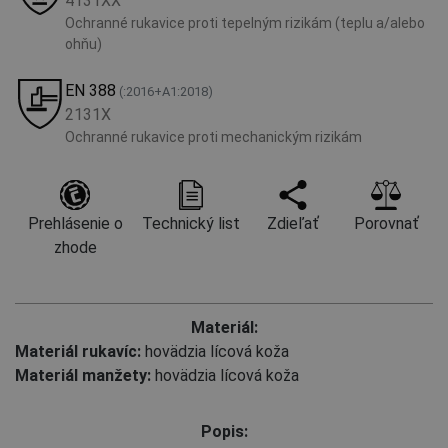
4131XX
Ochranné rukavice proti tepelným rizikám (teplu a/alebo
ohňu)
EN 388
(:2016+A1:2018)
2131X
Ochranné rukavice proti mechanickým rizikám
Prehlásenie o
Technický list
Zdieľať
Porovnať
zhode
Materiál:
Materiál rukavíc:
hovädzia lícová koža
Materiál manžety:
hovädzia lícová koža
Popis: