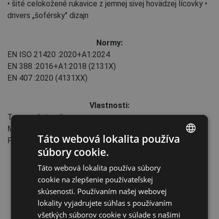
• šité celokožené rukavice z jemnej sivej hovädzej lícovky •
drivers „šoférsky" dizajn
Normy:
EN ISO 21420
:2020+A1:2024
EN 388
:2016+A1:2018
(2131X)
EN 407
:2020
(4131XX)
Vlastnosti:
Typ manžety: slip-on
Maloobchodné balenie
Táto webová lokalita používa
Priemysel: Strojárstvo
súbory cookie.
ENGLISH
Táto webová lokalita používa súbory
CZECH
cookie na zlepšenie používateľskej
HUNGARIAN
skúsenosti. Používaním našej webovej
lokality vyjadrujete súhlas s používaním
SLOVAK
všetkých súborov cookie v súlade s našimi