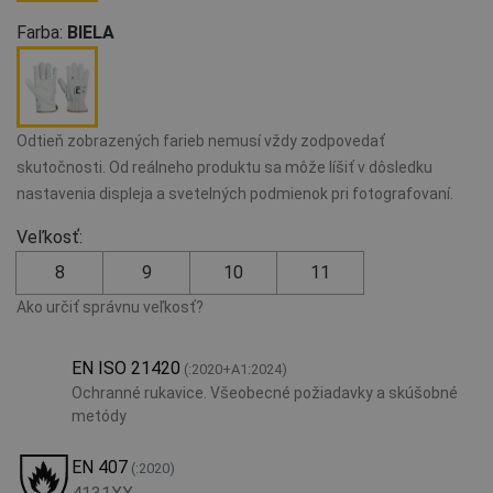
Farba:
BIELA
Odtieň zobrazených farieb nemusí vždy zodpovedať
skutočnosti. Od reálneho produktu sa môže líšiť v dôsledku
nastavenia displeja a svetelných podmienok pri fotografovaní.
Veľkosť:
8
9
10
11
Ako určiť správnu veľkosť?
EN ISO 21420
(:2020+A1:2024)
Ochranné rukavice. Všeobecné požiadavky a skúšobné
metódy
EN 407
(:2020)