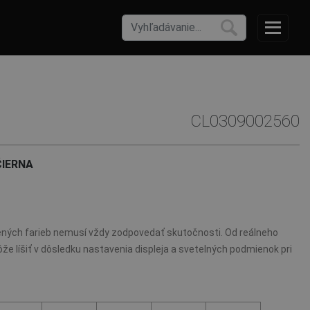
CL0309002560
ČIERNA
ných farieb nemusí vždy zodpovedať skutočnosti. Od reálneho
že líšiť v dôsledku nastavenia displeja a svetelných podmienok pri