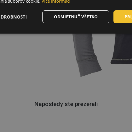
nia súborov cookie.
Více informací
°C
ODROBNOSTI
ODMIETNUŤ VŠETKO
PRI
Naposledy ste prezerali