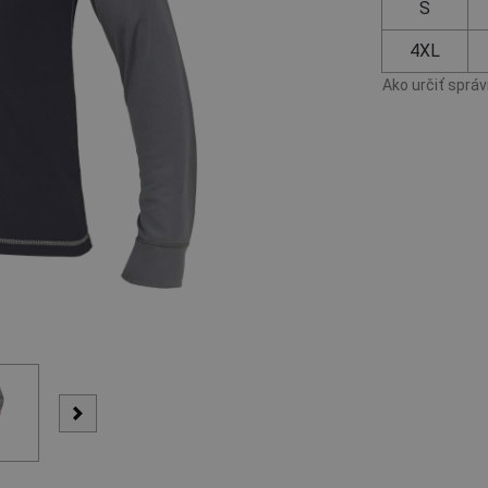
S
4XL
Ako určiť sprá