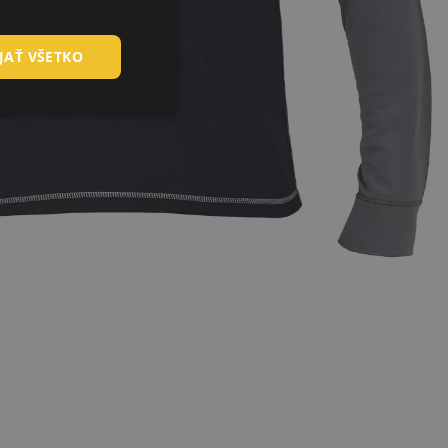
HUNGARIAN
JAŤ VŠETKO
SLOVAK
ROMANIAN
POLISH
GERMAN
DUTCH
LATVIAN
SPANISH
FRENCH