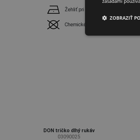
zásadami používa
Žehliť pri maximálnej teplote 100 
ZOBRAZIŤ P
Chemické čistenie zakázané
DON tričko dlhý rukáv
03090025