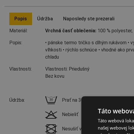
Popis
Údržba
Naposledy ste prezerali
Materiál:
Vrchná časť oblečenia:
100 % polyester,
Popis:
• pánske termo tričko s dlhým rukávom • 
vlhkosti • rýchlo schnúce • vhodné ako prv
chladu
Vlastnosti:
Vlastnosti: Priedušný
Bez kovu
Údržba:
Prať na 30 °C, jemný proces prania
Táto webová
Nebieliť
Táto webová lokal
našej webovej lok
Nesušiť v bubnovej sušičke