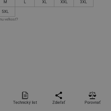
M
L
XL
XXL
3XL
5XL
vnu veľkosť?
Technický list
Zdieľať
Porovnať