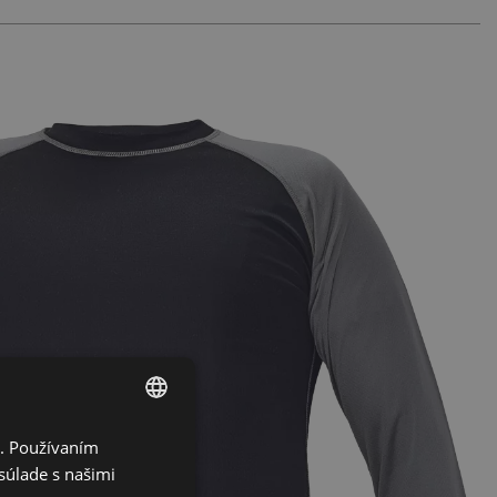
i. Používaním
ENGLISH
súlade s našimi
CZECH