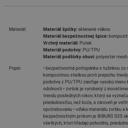
Materiál:
Materiál špičky:
sklenené vlákno
Materiál bezpečnostnej špice:
kompozit
Vrchný materiál:
Putek
Materiál podošvy:
PU/TPU
Materiál podšívky obuvi:
polyester mesh
Popis:
• bezpečnostná poltopánka s tužinkou zo 
kompozitnou stielkou proti prepichu triedy
podošva z PU/TPU zaisťuje vysokú mieru 
odolnosti • zvršok je vyrobený z inovatív
trendu posledných rokov, ktorý sa vyznaču
priedušnosťou, než koža, a zároveň je veľm
opotrebovaniu • vďaka materiálu zvršku a
bezpečnostným prvkom je BIBURG S3S sk
všetkých, ktorí hľadajú pohodlnú, priedušn