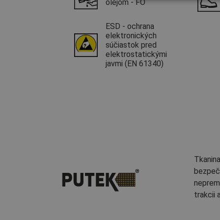
olejom - FO
ESD - ochrana
elektronických
súčiastok pred
elektrostatickými
javmi (EN 61340)
Tkanina
bezpečn
nepremo
trakcii