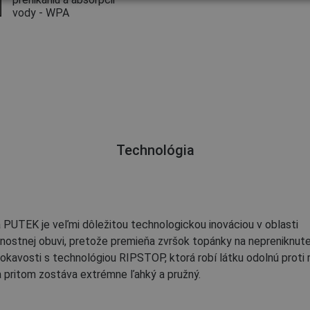
vody - WPA
Technológia
 PUTEK je veľmi dôležitou technologickou inováciou v oblasti
ostnej obuvi, pretože premieňa zvršok topánky na nepreniknuteľ
kavosti s technológiou RIPSTOP, ktorá robí látku odolnú proti 
 a pritom zostáva extrémne ľahký a pružný.