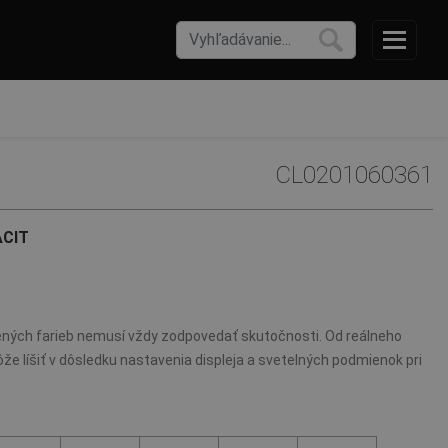
CL0201060361
CIT
ných farieb nemusí vždy zodpovedať skutočnosti. Od reálneho
že líšiť v dôsledku nastavenia displeja a svetelných podmienok pri