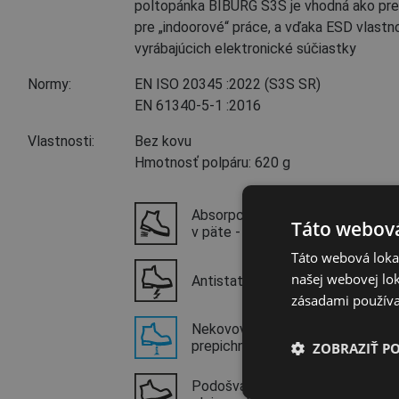
poltopánka BIBURG S3S je vhodná ako pre v
pre „indoorové“ práce, a vďaka ESD vlastno
vyrábajúcich elektronické súčiastky
Normy:
EN ISO 20345
:2022
(S3S SR)
EN 61340-5-1
:2016
Vlastnosti:
Bez kovu
Hmotnosť polpáru: 620 g
Absorpcia energie
Táto webová
v päte - E
Táto webová lokal
našej webovej lok
Antistatická obuv - A
zásadami používa
Nekovová stielka proti
prepichnutiu - PL, PS
ZOBRAZIŤ P
Podošva odolná voči