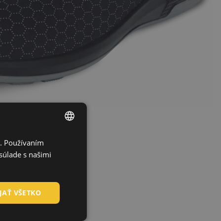
i. Používaním
ENGLISH
súlade s našimi
CZECH
HUNGARIAN
JAŤ VŠETKO
SLOVAK
ROMANIAN