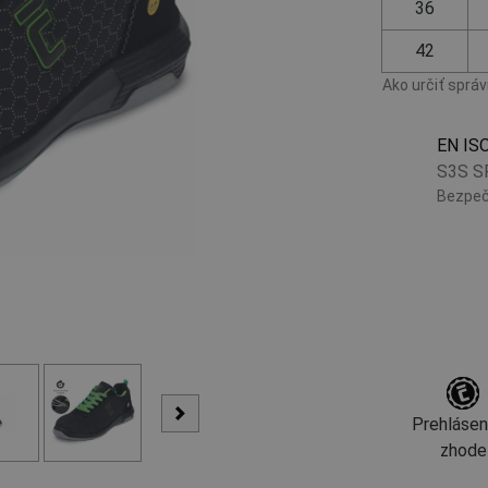
36
42
Ako určiť sprá
EN IS
S3S S
Bezpeč
Prehlásen
zhode