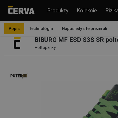
Produkty
Kolekcie
Rizik
Produkty
Obuv
Poltopánky
Popis
Technológia
Naposledy ste prezerali
BIBURG MF ESD S3S SR polto
Poltopánky