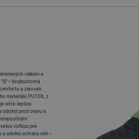
sklenených vlákien a
 "S" • dvojhustotná
komfortu a zároveň
neho materiálu PUTEK, z
je ešte lepšou
i odolný proti oteru a
 kompozitným
velou voľbou pre
ú a odolnú ochranu nôh •