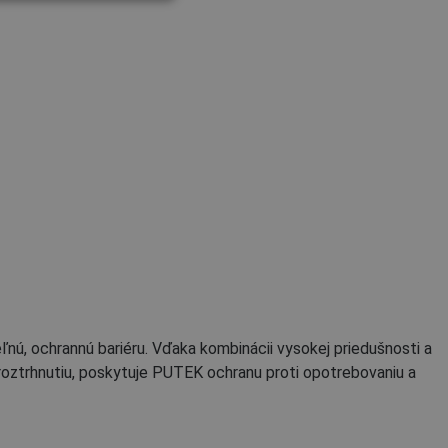
POLISH
GERMAN
DUTCH
LATVIAN
SPANISH
FRENCH
nú, ochrannú bariéru. Vďaka kombinácii vysokej priedušnosti a
roztrhnutiu, poskytuje PUTEK ochranu proti opotrebovaniu a