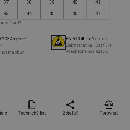
37
38
39
40
41
43
44
45
46
47
vnu veľkosť?
O 20345
EN 61340-5-1
(:2022)
(:2016)
R
Elektrostatika –Časť 5-1:
Všeobecné požiadavky
nostná obuv
ie o
Technický list
Zdieľať
Porovnať