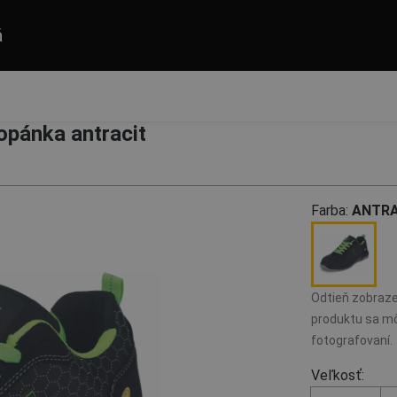
á
pánka antracit
Farba:
ANTRA
Odtieň zobraze
produktu sa mô
fotografovaní.
Veľkosť: