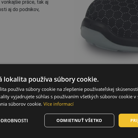
onkajšie práce, tak aj
sti aj do podnikov,
Bez kovu - MF
 lokalita používa súbory cookie.
ita používa súbory cookie na zlepšenie používateľskej skúsenost
Protišmyková
ality vyjadrujete súhlas s používaním všetkých súborov cookie v 
podošva - SR
nia súborov cookie.
Více informací
Nekovová tužinka v
špičke - S
ODROBNOSTI
ODMIETNUŤ VŠETKO
PRI
Ochrana proti
prenikaniu a absorpcii