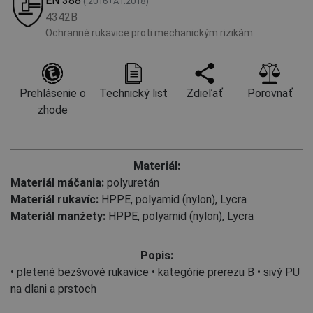
EN 388
(:2016+A1:2018)
4342B
Ochranné rukavice proti mechanickým rizikám
Prehlásenie o
Technický list
Zdieľať
Porovnať
zhode
Materiál:
Materiál máčania:
polyuretán
Materiál rukavíc:
HPPE
,
polyamid (nylon)
,
Lycra
Materiál manžety:
HPPE
,
polyamid (nylon)
,
Lycra
Popis:
• pletené bezšvové rukavice • kategórie prerezu B • sivý PU
na dlani a prstoch