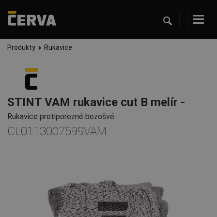
Produkty
Rukavice
STINT VAM rukavice cut B melír -
Rukavice protiporezné bezošvé
CL0113007599VAM