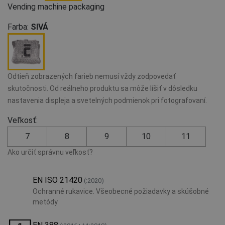
Vending machine packaging
Farba:
SIVÁ
Odtieň zobrazených farieb nemusí vždy zodpovedať
skutočnosti. Od reálneho produktu sa môže líšiť v dôsledku
nastavenia displeja a svetelných podmienok pri fotografovaní.
Veľkosť:
7
8
9
10
11
Ako určiť správnu veľkosť?
EN ISO 21420
(:2020)
Ochranné rukavice. Všeobecné požiadavky a skúšobné
metódy