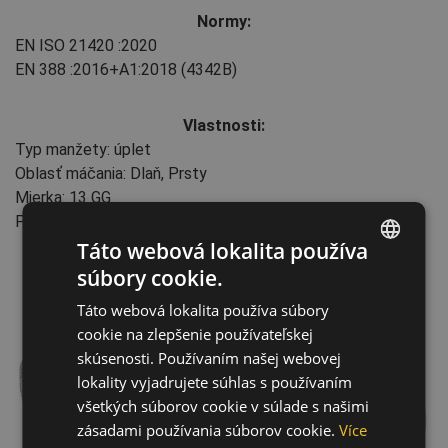
Normy:
EN ISO 21420
:2020
EN 388
:2016+A1:2018
(4342B)
Vlastnosti:
Typ manžety: úplet
Oblasť máčania: Dlaň, Prsty
Mierka: 13 GG
Priemysel: Strojárstvo, Automobilový priemysel
Táto webová lokalita používa
súbory cookie.
ENGLISH
Táto webová lokalita používa súbory
CZECH
cookie na zlepšenie používateľskej
HUNGARIAN
skúsenosti. Používaním našej webovej
lokality vyjadrujete súhlas s používaním
SLOVAK
všetkých súborov cookie v súlade s našimi
ROMANIAN
zásadami používania súborov cookie.
Více