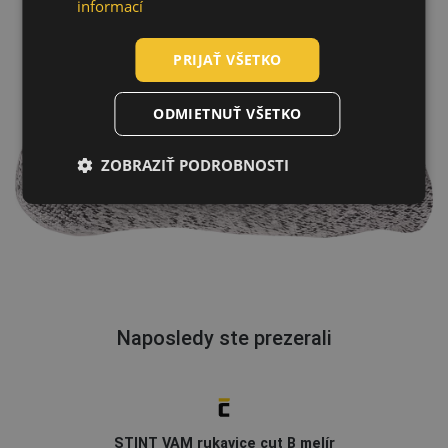
POLISH
informací
GERMAN
PRIJAŤ VŠETKO
DUTCH
LATVIAN
ODMIETNUŤ VŠETKO
SPANISH
ZOBRAZIŤ PODROBNOSTI
FRENCH
Naposledy ste prezerali
STINT VAM rukavice cut B melír