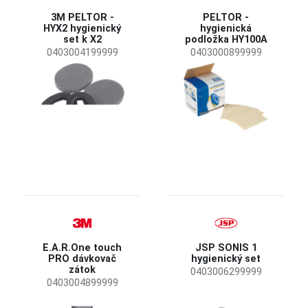
3M PELTOR -
PELTOR -
HYX2 hygienický
hygienická
set k X2
podložka HY100A
0403004199999
0403000899999
E.A.R.One touch
JSP SONIS 1
PRO dávkovač
hygienický set
zátok
0403006299999
0403004899999