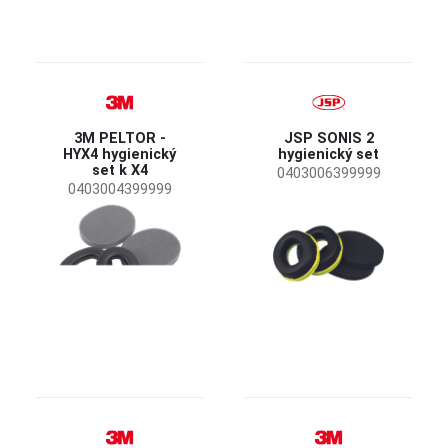
3M PELTOR -
JSP SONIS 2
HYX4 hygienický
hygienický set
set k X4
0403006399999
0403004399999