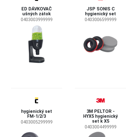
Ear Defender
(2)
ED DÁVKOVAČ
JSP SONIS C
ušných zátok
hygienický set
Dostupnosť
0403003999999
0403006599999
Skladom
(15)
SNR - Single number rating
34 dB
(2)
28 dB
(1)
33 dB
(1)
37 dB
(1)
Systém upevnenia
Zátkové chrániče sluchu
(5)
Vlastnosti
hygienický set
3M PELTOR -
FM-1/2/3
HYX5 hygienický
Vyrobené v EÚ
(8)
set k X5
0403005299999
0403004499999
Jednorazový
(6)