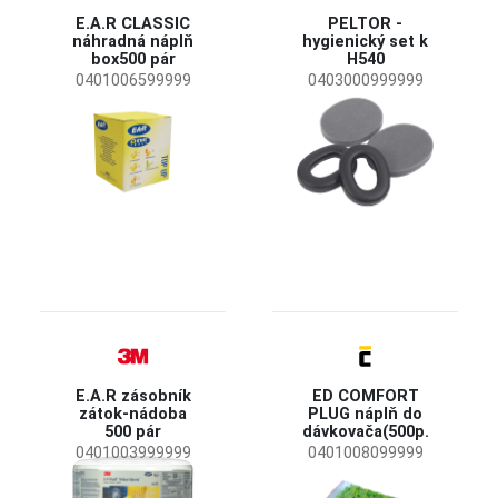
E.A.R CLASSIC
PELTOR -
náhradná náplň
hygienický set k
box500 pár
H540
0401006599999
0403000999999
E.A.R zásobník
ED COMFORT
zátok-nádoba
PLUG náplň do
500 pár
dávkovača(500p.
0401003999999
0401008099999