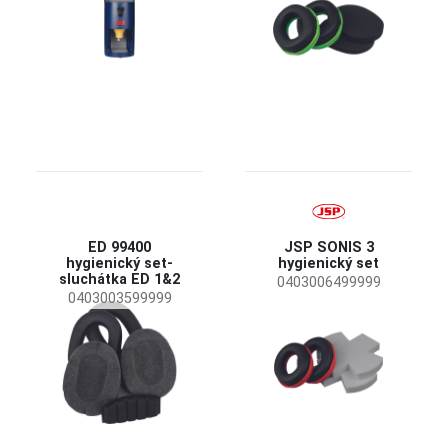
ED 99400
JSP SONIS 3
hygienický set-
hygienický set
sluchátka ED 1&2
0403006499999
0403003599999