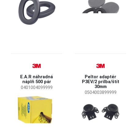
Príslušenstvo pre ochranu sluchu
Hygienický set
(11)
Dávkovač
(7)
Náhradné diely
(2)
E.A.R náhradná
Peltor adaptér
náplň 500 pár
P3EV/2 prilba/štít
30mm
0401004099999
0504003899999