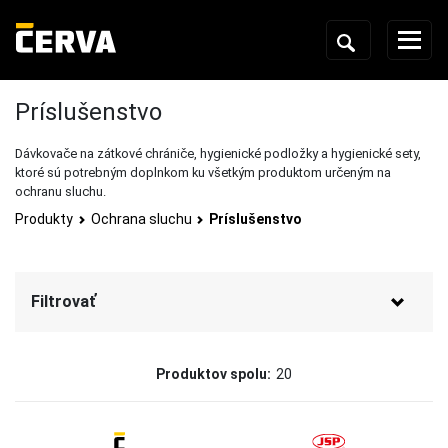
Príslušenstvo
Dávkovače na zátkové chrániče, hygienické podložky a hygienické sety,
ktoré sú potrebným doplnkom ku všetkým produktom určeným na
ochranu sluchu.
Produkty
Ochrana sluchu
Príslušenstvo
Filtrovať
Značka
Produktov spolu:
20
3M
(11)
JSP
(4)
CERVA
(3)