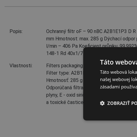
Popis:
Ochranný filtr oF – 90 nBC A2B1E1P3 D R 
mm Hmotnost: max. 285 g Dýchací odpor př
l/min – 406 Pa Koeficient průniku: 99,992%
148-1 Rd 40x1/7”
Táto webová
Vlastnosti:
Filters packaging: 1 ks
Táto webová lokal
Filter type: A2B1E1P3
našej webovej lok
Hmotnosť: 285 g
zásadami používa
Odporúčaná filtračná ochrana: AB - organic
plyny, E - oxid siričitý a kyslé plyny, P - 
a toxické častice
ZOBRAZIŤ P