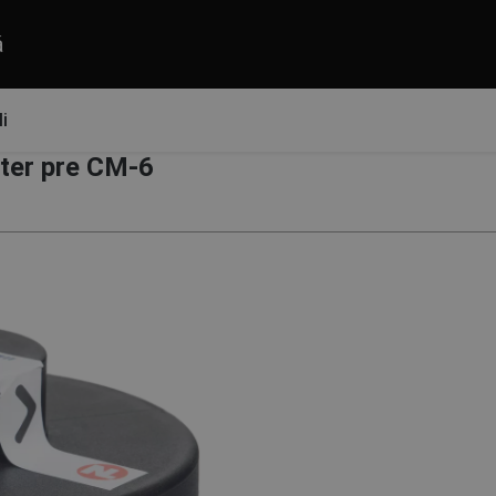
á
várové masky
Filtre
i
ter pre CM-6