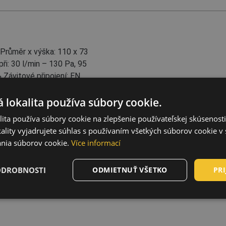
Průměr x výška: 110 x 73
i: 30 l/min – 130 Pa, 95
 Závitové připojení: EN
 lokalita používa súbory cookie.
ita používa súbory cookie na zlepšenie používateľskej skúsenost
ality vyjadrujete súhlas s používaním všetkých súborov cookie v 
nia súborov cookie.
Více informací
ké / anorganické pary a
tuhé a kvapalné nebezpečné
ODROBNOSTI
ODMIETNUŤ VŠETKO
PRI