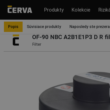
Produkty
Kolekcie
Rizik
Produkty
Ochrana dýchacích ciest
Polotvárové masky a celot
Popis
Súvisiace produkty
Naposledy ste prezeral
OF-90 NBC A2B1E1P3 D R fil
Filter