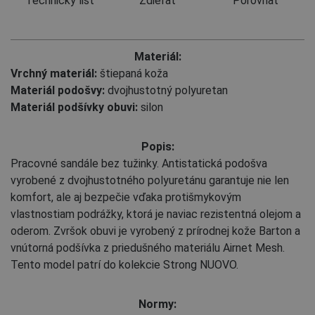
Technický list
Zdieľať
Porovnať
Materiál:
Vrchný materiál:
štiepaná koža
Materiál podošvy:
dvojhustotný polyuretan
Materiál podšívky obuvi:
silon
Popis:
Pracovné sandále bez tužinky. Antistatická podošva
vyrobené z dvojhustotného polyuretánu garantuje nie len
komfort, ale aj bezpečie vďaka protišmykovým
vlastnostiam podrážky, ktorá je naviac rezistentná olejom a
oderom. Zvršok obuvi je vyrobený z prírodnej kože Barton a
vnútorná podšívka z priedušného materiálu Airnet Mesh.
Tento model patrí do kolekcie Strong NUOVO.
Normy: