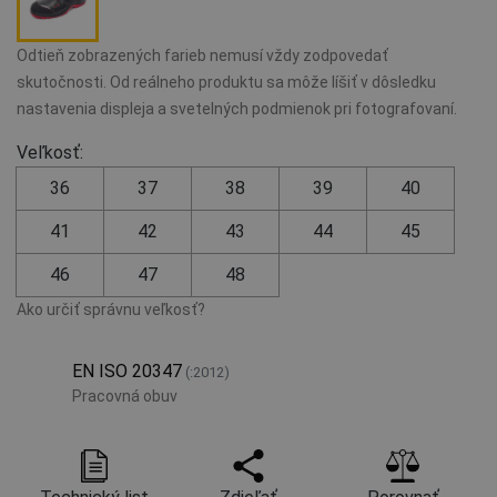
Odtieň zobrazených farieb nemusí vždy zodpovedať
skutočnosti. Od reálneho produktu sa môže líšiť v dôsledku
nastavenia displeja a svetelných podmienok pri fotografovaní.
Veľkosť:
36
37
38
39
40
41
42
43
44
45
46
47
48
Ako určiť správnu veľkosť?
EN ISO 20347
(:2012)
Pracovná obuv