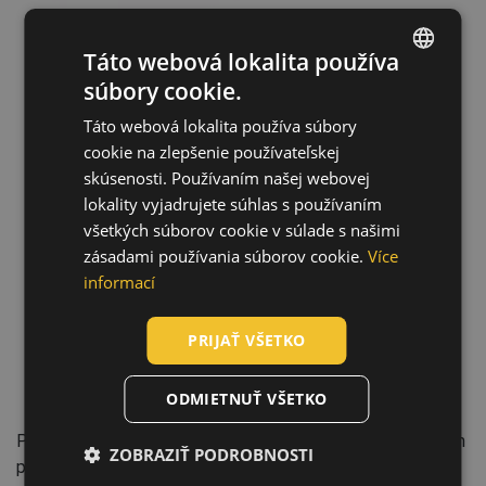
Táto webová lokalita používa
súbory cookie.
ENGLISH
Táto webová lokalita používa súbory
CZECH
Technológia
cookie na zlepšenie používateľskej
HUNGARIAN
skúsenosti. Používaním našej webovej
lokality vyjadrujete súhlas s používaním
SLOVAK
všetkých súborov cookie v súlade s našimi
ROMANIAN
zásadami používania súborov cookie.
Více
POLISH
informací
GERMAN
PRIJAŤ VŠETKO
DUTCH
LATVIAN
ODMIETNUŤ VŠETKO
SPANISH
Pravá koža charakterizovaná bezchybným hustým útkovým
ZOBRAZIŤ PODROBNOSTI
FRENCH
povrchom, ktorý je vďaka rôznym fázam spracovania