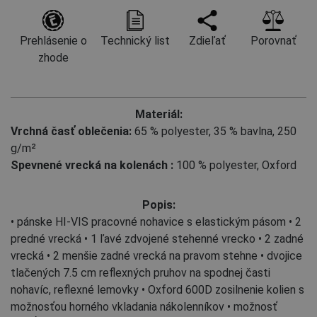
Prehlásenie o
Technický list
Zdieľať
Porovnať
zhode
Materiál:
Vrchná časť oblečenia:
65 % polyester
,
35 % bavlna, 250
g/m²
Spevnené vrecká na kolenách :
100 % polyester, Oxford
Popis:
• pánske HI-VIS pracovné nohavice s elastickým pásom • 2
predné vrecká • 1 ľavé zdvojené stehenné vrecko • 2 zadné
vrecká • 2 menšie zadné vrecká na pravom stehne • dvojice
tlačených 7.5 cm reflexných pruhov na spodnej časti
nohavíc, reflexné lemovky • Oxford 600D zosilnenie kolien s
možnosťou horného vkladania nákolenníkov • možnosť