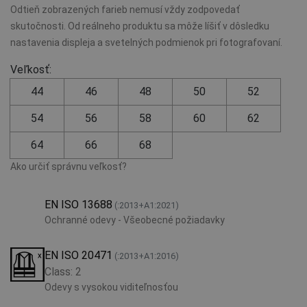
Odtieň zobrazených farieb nemusí vždy zodpovedať
skutočnosti. Od reálneho produktu sa môže líšiť v dôsledku
nastavenia displeja a svetelných podmienok pri fotografovaní.
Veľkosť:
44
46
48
50
52
54
56
58
60
62
64
66
68
Ako určiť správnu veľkosť?
EN ISO 13688
(:2013+A1:2021)
Ochranné odevy - Všeobecné požiadavky
EN ISO 20471
(:2013+A1:2016)
Class: 2
Odevy s vysokou viditeľnosťou