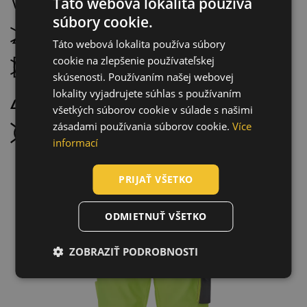
Táto webová lokalita používa
Prať na 40 °C, normálny proces prania
súbory cookie.
ENGLISH
Nebieliť
Táto webová lokalita používa súbory
CZECH
cookie na zlepšenie používateľskej
Nesušiť v bubnovej sušičke
HUNGARIAN
skúsenosti. Používaním našej webovej
lokality vyjadrujete súhlas s používaním
SLOVAK
Žehliť pri maximálnej teplote 100 °C
všetkých súborov cookie v súlade s našimi
ROMANIAN
zásadami používania súborov cookie.
Více
Chemické čistenie zakázané
POLISH
informací
GERMAN
PRIJAŤ VŠETKO
DUTCH
LATVIAN
ODMIETNUŤ VŠETKO
SPANISH
ZOBRAZIŤ PODROBNOSTI
FRENCH