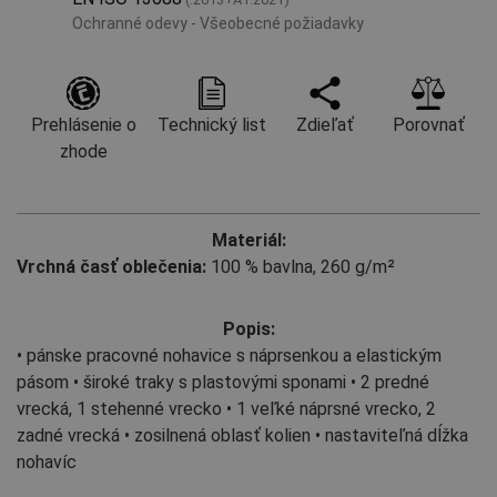
Ochranné odevy - Všeobecné požiadavky
Prehlásenie o
Technický list
Zdieľať
Porovnať
zhode
Materiál:
Vrchná časť oblečenia:
100 % bavlna, 260 g/m²
Popis:
• pánske pracovné nohavice s náprsenkou a elastickým
pásom • široké traky s plastovými sponami • 2 predné
vrecká, 1 stehenné vrecko • 1 veľké náprsné vrecko, 2
zadné vrecká • zosilnená oblasť kolien • nastaviteľná dĺžka
nohavíc