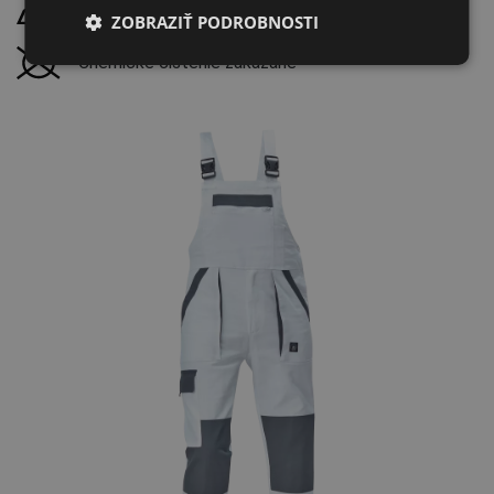
Žehliť pri maximálnej teplote 150 °C
ZOBRAZIŤ PODROBNOSTI
FRENCH
Chemické čistenie zakázané