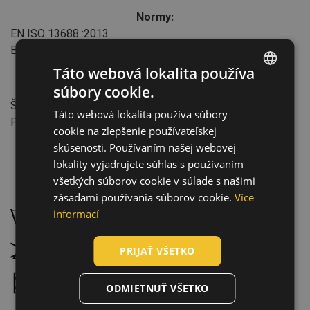
Normy:
EN ISO 13688
:2013
EN ISO 13688
:2013+A1:2021
Táto webová lokalita používa
súbory cookie.
Vlastnosti:
ENGLISH
Štýl: Relax
Táto webová lokalita používa súbory
CZECH
Priemysel: Automobilový priemysel, Strojárstvo
cookie na zlepšenie používateľskej
HUNGARIAN
skúsenosti. Používaním našej webovej
lokality vyjadrujete súhlas s používaním
SLOVAK
všetkých súborov cookie v súlade s našimi
Údržba:
ROMANIAN
zásadami používania súborov cookie.
Více
POLISH
informací
Prať na 40 °C, normálny proces prania
GERMAN
Nebieliť
PRIJAŤ VŠETKO
DUTCH
Sušenie v bubnovej sušičke, nízka teplota
LATVIAN
ODMIETNUŤ VŠETKO
SPANISH