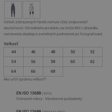
Odtieň zobrazených farieb nemusí vždy zodpovedať
skutočnosti. Od reálneho produktu sa môže líšiť v dôsledku
nastavenia displeja a svetelných podmienok pri fotografovaní.
Veľkosť:
44
46
48
50
52
54
56
58
60
62
64
66
68
Ako určiť správnu veľkosť?
EN ISO 13688
(:2013)
Ochranné odevy - Všeobecné požiadavky
EN ISO 13688
(:2013+A1:2021)