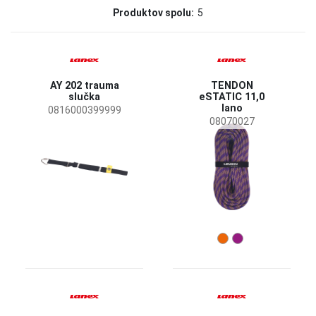
Produktov spolu:
5
Lanex
(5)
Status
Na objednávku
(2)
AY 202 trauma
TENDON
Dopredaj
(1)
slučka
eSTATIC 11,0
lano
0816000399999
08070027
Dostupnosť
Skladom
(5)
Nosnosť
150 kg
(2)
Veľkosť
30 m
40 m
50 m
60 m