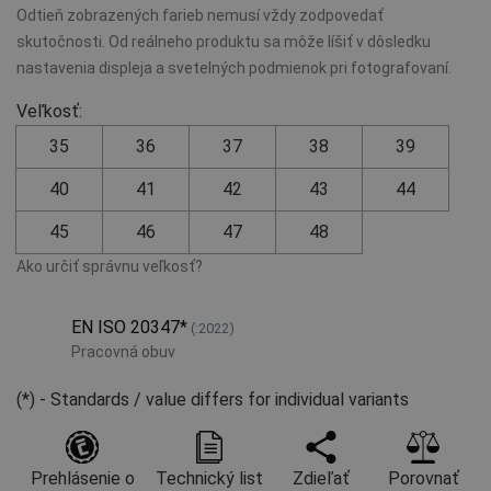
Odtieň zobrazených farieb nemusí vždy zodpovedať
skutočnosti. Od reálneho produktu sa môže líšiť v dôsledku
nastavenia displeja a svetelných podmienok pri fotografovaní.
Veľkosť:
35
36
37
38
39
40
41
42
43
44
45
46
47
48
Ako určiť správnu veľkosť?
EN ISO 20347
*
(:2022)
Pracovná obuv
(*) - Standards / value differs for individual variants
Prehlásenie o
Technický list
Zdieľať
Porovnať