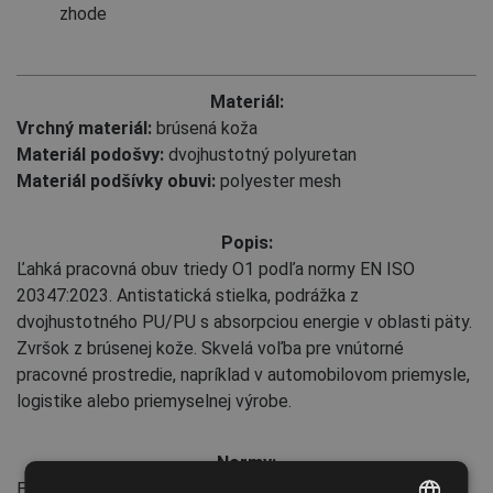
zhode
Materiál:
Vrchný materiál:
brúsená koža
Materiál podošvy:
dvojhustotný polyuretan
Materiál podšívky obuvi:
polyester mesh
Popis:
Ľahká pracovná obuv triedy O1 podľa normy EN ISO
20347:2023. Antistatická stielka, podrážka z
dvojhustotného PU/PU s absorpciou energie v oblasti päty.
Zvršok z brúsenej kože. Skvelá voľba pre vnútorné
pracovné prostredie, napríklad v automobilovom priemysle,
logistike alebo priemyselnej výrobe.
Normy:
EN ISO 20347
:2022