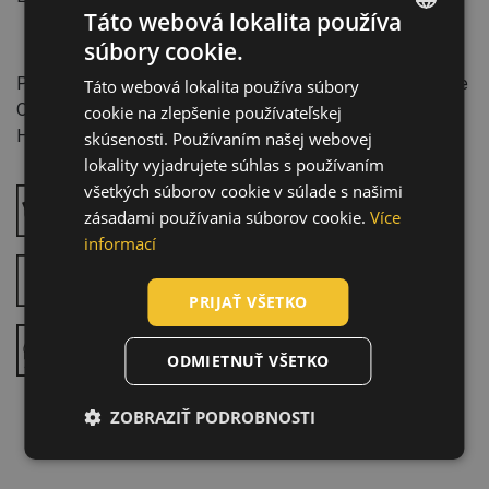
Táto webová lokalita používa
súbory cookie.
ENGLISH
Vlastnosti:
Priemysel: Automobilový priemysel, Preprava a skladovanie
Táto webová lokalita používa súbory
CZECH
Oblasť použitia: Montážna hala, Údržba
cookie na zlepšenie používateľskej
HUNGARIAN
Hmotnosť polpáru: 460 g
skúsenosti. Používaním našej webovej
lokality vyjadrujete súhlas s používaním
SLOVAK
všetkých súborov cookie v súlade s našimi
ROMANIAN
Protišmyková podošva - SR
zásadami používania súborov cookie.
Více
POLISH
informací
GERMAN
Antistatická obuv - A
PRIJAŤ VŠETKO
DUTCH
Obuv vo veľkostiach od 35
LATVIAN
ODMIETNUŤ VŠETKO
SPANISH
ZOBRAZIŤ PODROBNOSTI
FRENCH