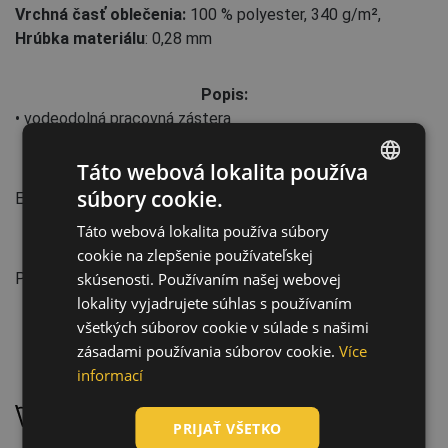
Vrchná časť oblečenia:
100 % polyester, 340 g/m²
,
Hrúbka materiálu
: 0,28 mm
Popis:
• vodeodolná pracovná zástera
Táto webová lokalita používa
Normy:
súbory cookie.
EN ISO 13688
:2013+A1:2021
ENGLISH
Táto webová lokalita používa súbory
CZECH
cookie na zlepšenie používateľskej
Vlastnosti:
HUNGARIAN
skúsenosti. Používaním našej webovej
Priemysel: Potraviny a pohostinstvo
lokality vyjadrujete súhlas s používaním
SLOVAK
všetkých súborov cookie v súlade s našimi
ROMANIAN
zásadami používania súborov cookie.
Více
POLISH
informací
Údržba:
GERMAN
Ručné pranie, maximálna teplota 30 °C
PRIJAŤ VŠETKO
DUTCH