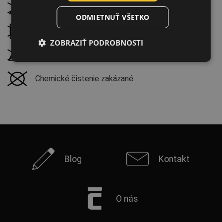
Nebieliť
LATVIAN
ODMIETNUŤ VŠETKO
SPANISH
Nesušiť v bubnovej sušičke
ZOBRAZIŤ PODROBNOSTI
FRENCH
Nežehliť
Chemické čistenie zakázané
Blog
Kontakt
O nás