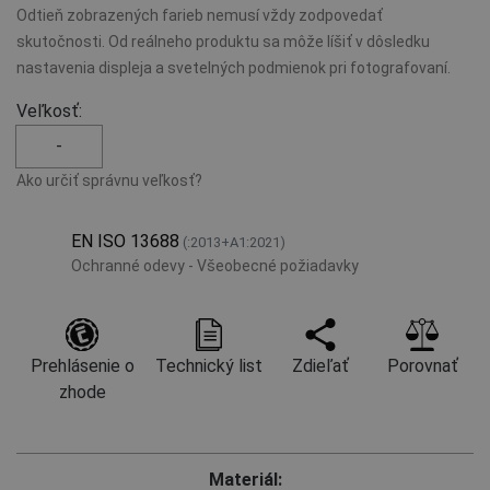
Odtieň zobrazených farieb nemusí vždy zodpovedať
skutočnosti. Od reálneho produktu sa môže líšiť v dôsledku
nastavenia displeja a svetelných podmienok pri fotografovaní.
Veľkosť:
-
Ako určiť správnu veľkosť?
EN ISO 13688
(:2013+A1:2021)
Ochranné odevy - Všeobecné požiadavky
Prehlásenie o
Technický list
Zdieľať
Porovnať
zhode
Materiál: