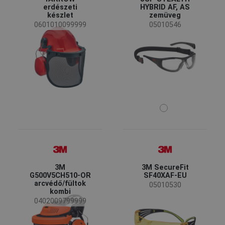
erdészeti
HYBRID AF, AS
készlet
zemüveg
0601010099999
05010546
3M
3M SecureFit
G500V5CH510-OR
SF40XAF-EU
arcvédő/fültok
05010530
kombi
0402009799999