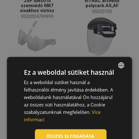
JSP ANS010
VITRAC arcvédő
szemvédő MK7
polycarb.AS,AF
sisakhoz víztisz
05020105
0502004799999
Ez a weboldal sütiket használ
Ez a weboldal sütiket használ a
ENGLISH
felhasználói élmény javítása érdekében. A
CZECH
weboldalunk használatával Ön hozzájárul
HUNGARIAN
az összes süti használatához, a Cookie
GALACTUS
VISIGUARD PC
védőszemüveg
tükrös arcvédő
szabályzatunknak megfelelően.
Více
SLOVAK
05010653
0502009799999
informací
ROMANIAN
POLISH
ÖSSZES ELFOGADÁSA