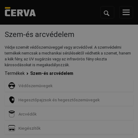
Szem-és arcvédelem
Védje szemét védőszemüveggel vagy arcvédővel. A szemvédelmi
termékek nemcsak a mechanikai sérülésektől védhetik a szemet, hanem
a kék fény, az UV sugárzás vagy az infravörös fény okozta
károsodásokat is megakadályozzák.
Termékek
Szem-és arcvédelem
Védőszemüvegek
Hegesztőpajzsok és hegesztőszemüvegek
Arcvédők
Kiegészítők