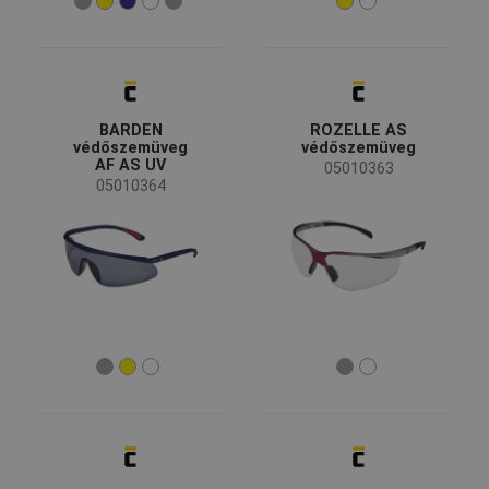
Újdonság
(1)
Elérhetőség
Készleten
(124)
BARDEN
ROZELLE AS
védőszemüveg
védőszemüveg
Iparág
AF AS UV
05010363
05010364
Autóipar
(11)
Bányászat és kőfejtés
(7)
Egészségügyi és szociális ellátás
(5)
Energia és telekommunikáció
(1)
Gépipar
(17)
Mezőgazdaság, erdészet, halászat
(29)
Nehézipar
(14)
Szállítás és logisztika
(2)
Lencse típusa
Vegyipar
(14)
Építőipar
(29)