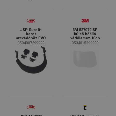
JSP Surefit
3M 527070 SP
keret
külső hőálló
arcvédőhöz EVO
védőlemez 10db
0504007299999
0504015399999