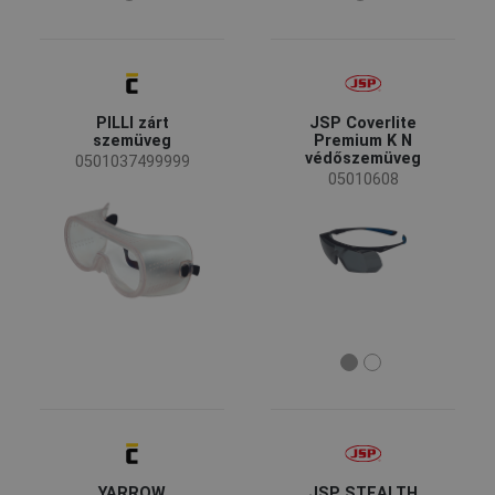
PILLI zárt
JSP Coverlite
szemüveg
Premium K N
védőszemüveg
0501037499999
05010608
YARROW
JSP STEALTH