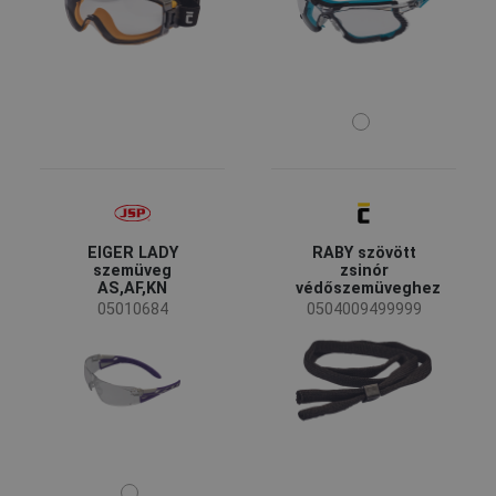
Finom részecskék okozta felületi károsodással
(63)
szembeni ellenállás
Páramentesség
(61)
UV védelem
(45)
Fémmentes
(17)
Az EU-ban készült
(7)
Mechanikai védelem - olvadt fém vagy forró
(4)
EIGER LADY
RABY szövött
szemcse
szemüveg
zsinór
AS,AF,KN
védőszemüveghez
05010684
0504009499999