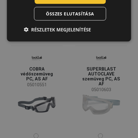
GERMAN
ÖSSZES ELUTASÍTÁSA
DUTCH
LATVIAN
RÉSZLETEK MEGJELENÍTÉSE
SPANISH
FRENCH
COBRA
SUPERBLAST
védőszemüveg
AUTOCLAVE
PC, AS AF
szemüveg PC, AS
AF
05010551
05010603