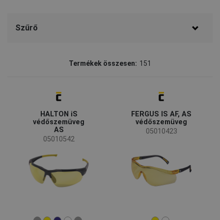
Szűrő
Márka
Termékek összesen:
151
CERVA
(54)
JSP
(42)
HALTON iS
FERGUS IS AF, AS
3M
(30)
védőszemüveg
védőszemüveg
AS
BOLLE
(12)
05010423
05010542
Fridrich & Fridrich
(4)
Severosklo
(4)
Ear Defender
(3)
Okula
(2)
Elérhetőség
Rendelésre
(9)
Átmeneti készlethián
(2)
Kifutó
(1)