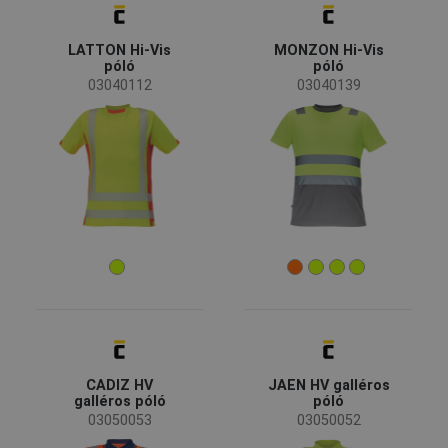
Elérhetőség
Kifutó
(7)
LATTON Hi-Vis
MONZON Hi-Vis
póló
póló
Elérhetőség
03040112
03040139
Készleten
(9)
Évszak
Nyár
(7)
Minden évszak
(2)
Nem
Unisex
(7)
Férfi
(2)
Iparág
CADIZ HV
JAEN HV galléros
Szállítás és logisztika
(7)
galléros póló
póló
Építőipar
(7)
03050053
03050052