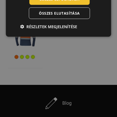
GERMAN
LEON HV
ÖSSZES ELUTASÍTÁSA
DUTCH
póló
hosszú
LATVIAN
ujjú
RÉSZLETEK MEGJELENÍTÉSE
03220005
SPANISH
FRENCH
Blog