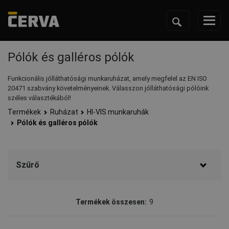
Pólók és galléros pólók
Funkcionális jólláthatósági munkaruházat, amely megfelel az EN ISO
20471 szabvány követelményeinek. Válasszon jólláthatósági pólóink
széles választékából!
Termékek
Ruházat
HI-VIS munkaruhák
Pólók és galléros pólók
Szűrő
Márka
Termékek összesen:
9
CERVA
(9)