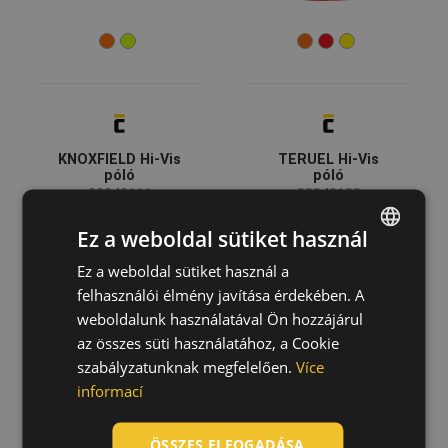
Munkaruha
(9)
Kockázatok
EN ISO 20471 - Rossz látási viszonyok
(9)
EN ISO 13688 - Minimális kockázatok
(9)
KNOXFIELD Hi-Vis
TERUEL Hi-Vis
póló
póló
Alapanyag
03040111
03040138
poliészter
(6)
pamut / poliészter
(2)
Ez a weboldal sütiket használ
Ez a weboldal sütiket használ a
ENGLISH
felhasználói élmény javítása érdekében. A
CZECH
weboldalunk használatával Ön hozzájárul
HUNGARIAN
az összes süti használatához, a Cookie
szabályzatunknak megfelelően.
Více
SLOVAK
informací
ROMANIAN
POLISH
ÖSSZES ELFOGADÁSA