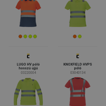
Méret
S
M
L
XL
XXL
XS
3XL
4XL
5XL
Szín
(8)
(8)
(3)
(3)
LUGO HV póló
KNOXFIELD HVPS
hosszú ujjú
póló
03220004
03040134
(3)
(1)
(1)
(1)
(1)
Ruházat funkciója