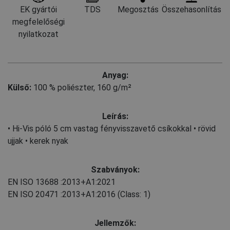
EK gyártói
TDS
Megosztás
Összehasonlítás
megfelelőségi
nyilatkozat
Anyag:
Külső:
100 % poliészter, 160 g/m²
Leírás:
• Hi-Vis póló 5 cm vastag fényvisszavető csíkokkal • rövid
ujjak • kerek nyak
Szabványok:
EN ISO 13688
:2013+A1:2021
EN ISO 20471
:2013+A1:2016
(Class: 1)
Jellemzők: