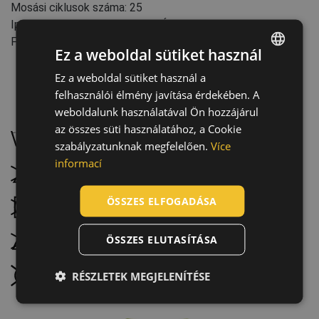
Mosási ciklusok száma: 25
Iparág: Szállítás és logisztika, Építőipar
Fényvisszavető elemek
Ez a weboldal sütiket használ
Ez a weboldal sütiket használ a
ENGLISH
felhasználói élmény javítása érdekében. A
CZECH
Karbantartás:
weboldalunk használatával Ön hozzájárul
HUNGARIAN
az összes süti használatához, a Cookie
Mossa 40 °C-on, normál programmal
szabályzatunknak megfelelően.
Více
SLOVAK
informací
Ne fehérítse
ROMANIAN
POLISH
ÖSSZES ELFOGADÁSA
Szárítógéppel nem szárítható
GERMAN
ÖSSZES ELUTASÍTÁSA
Ne vasalja
DUTCH
LATVIAN
Nem vegytisztítható
RÉSZLETEK MEGJELENÍTÉSE
SPANISH
FRENCH