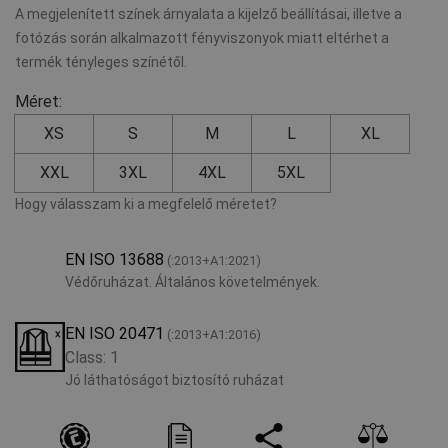
A megjelenített színek árnyalata a kijelző beállításai, illetve a
fotózás során alkalmazott fényviszonyok miatt eltérhet a
termék tényleges színétől.
Méret:
XS
S
M
L
XL
XXL
3XL
4XL
5XL
Hogy válasszam ki a megfelelő méretet?
EN ISO 13688
(:2013+A1:2021)
Védőruházat. Általános követelmények.
EN ISO 20471
(:2013+A1:2016)
Class: 1
Jó láthatóságot biztosító ruházat