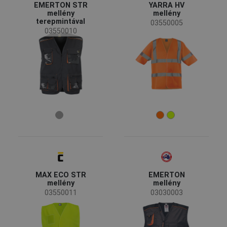
EMERTON STR
YARRA HV
Kifutó
(1)
mellény
mellény
terepmintával
03550005
03550010
Elérhetőség
Készleten
(5)
Évszak
Minden évszak
(4)
[summer]
(1)
Nem
Férfi
(3)
Unisex
(2)
MAX ECO STR
EMERTON
Iparág
mellény
mellény
[constructive]
(4)
03550011
03030003
[engineering]
(2)
[transport-storage]
(2)