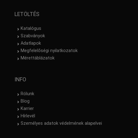
újrahasznosított poliészter
(1)
Trifibetex
(1)
LETÖLTÉS
Katalógus
Szabványok
Adatlapok
Megfelelőségi nyilatkozatok
Mérettáblázatok
INFO
Rólunk
Blog
Karrier
Hírlevél
Személyes adatok védelmének alapelvei