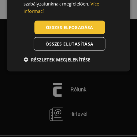
szabályzatunknak megfelelően.
Více
SLOVAK
informací
(1)
(1)
(1)
ROMANIAN
POLISH
ÖSSZES ELFOGADÁSA
Jellemzők
GERMAN
Fényvisszavető díszítés
(1)
Blog
ÖSSZES ELUTASÍTÁSA
DUTCH
Ruházat funkciója
LATVIAN
RÉSZLETEK MEGJELENÍTÉSE
Munkaruha
(5)
Kapcsolat
SPANISH
Újrahasznosított ruhák
(1)
FRENCH
Kockázatok
Rólunk
EN ISO 13688 - Minimális kockázatok
(5)
EN ISO 20471 - Rossz látási viszonyok
(3)
Hírlevél
Alapanyag
poliészter
(2)
poliészter / pamut
(1)