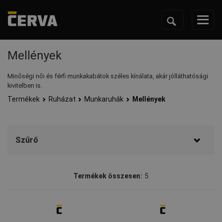
Mellények
Minőségi női és férfi munkakabátok széles kínálata, akár jólláthatósági
kivitelben is.
Termékek
Ruházat
Munkaruhák
Mellények
Szűrő
Márka
Termékek összesen:
5
CERVA
(4)
Australian Line
(1)
Elérhetőség