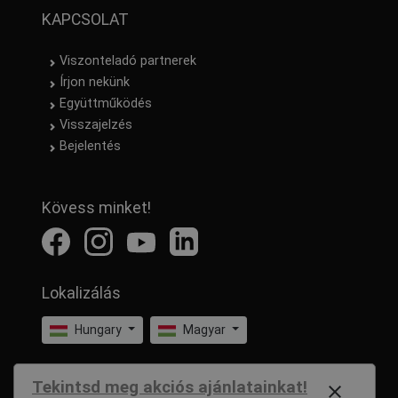
KAPCSOLAT
Viszonteladó partnerek
Írjon nekünk
Együttműködés
Visszajelzés
Bejelentés
Kövess minket!
Lokalizálás
Hungary
Magyar
Tekintsd meg akciós ajánlatainkat!
close