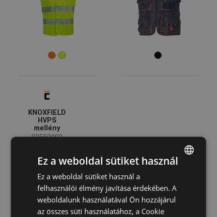
Méret
M
L
XL
XXL
S
XS
3XL
4XL
44
46
48
50
52
54
56
KNOXFIELD
HVPS
mellény
58
60
62
03550002
64
66
68
Ez a weboldal sütiket használ
Ez a weboldal sütiket használ a
ENGLISH
Szín
felhasználói élmény javítása érdekében. A
CZECH
weboldalunk használatával Ön hozzájárul
(2)
(2)
(1)
HUNGARIAN
(1)
az összes süti használatához, a Cookie