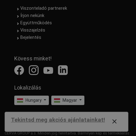
Viszonteladó partnerek
Írjon nekünk
Együttműködés
Visszajelzés
Bejelentés
Kövess minket!
Lokalizálás
Hungary
Magyar
Tekintsd meg akciós ajánlatainkat!
close
CERVA GROUP a.s. Minden jog fenntartva. Bármilyen kép és termékleírás