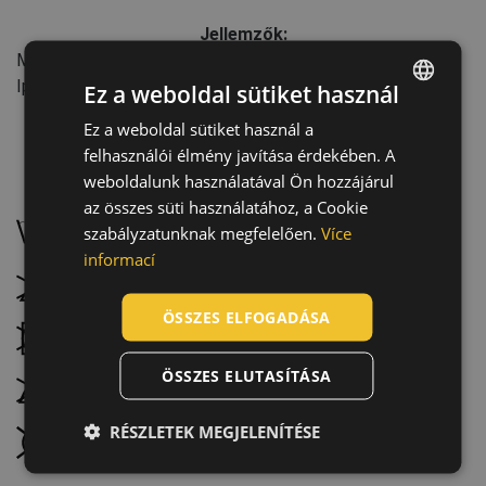
Jellemzők:
Mosási ciklusok száma: 25
Iparág: Építőipar, Szállítás és logisztika
Ez a weboldal sütiket használ
Ez a weboldal sütiket használ a
ENGLISH
felhasználói élmény javítása érdekében. A
CZECH
weboldalunk használatával Ön hozzájárul
Karbantartás:
HUNGARIAN
az összes süti használatához, a Cookie
szabályzatunknak megfelelően.
Více
Mossa 40 °C-on, kímélő programmal
SLOVAK
informací
ROMANIAN
Ne fehérítse
POLISH
ÖSSZES ELFOGADÁSA
Szárítógéppel nem szárítható
GERMAN
ÖSSZES ELUTASÍTÁSA
DUTCH
Ne vasalja
LATVIAN
RÉSZLETEK MEGJELENÍTÉSE
Nem vegytisztítható
SPANISH