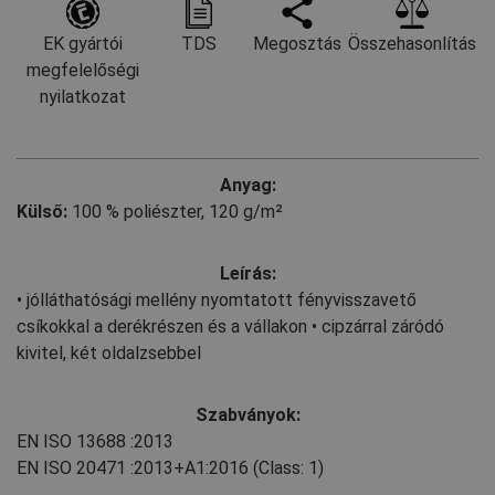
EK gyártói
TDS
Megosztás
Összehasonlítás
megfelelőségi
nyilatkozat
Anyag:
Külső:
100 % poliészter, 120 g/m²
Leírás:
• jólláthatósági mellény nyomtatott fényvisszavető
csíkokkal a derékrészen és a vállakon • cipzárral záródó
kivitel, két oldalzsebbel
Szabványok:
EN ISO 13688
:2013
EN ISO 20471
:2013+A1:2016
(Class: 1)