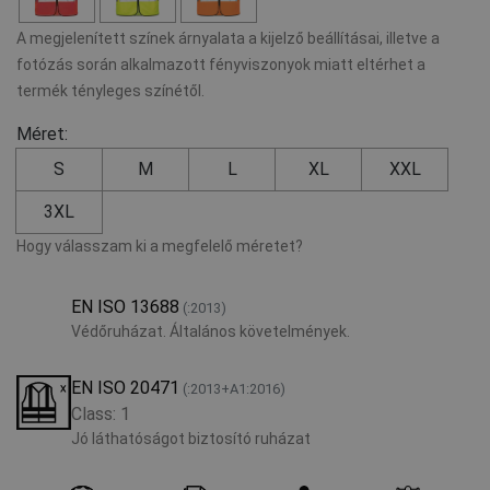
A megjelenített színek árnyalata a kijelző beállításai, illetve a
fotózás során alkalmazott fényviszonyok miatt eltérhet a
termék tényleges színétől.
Méret:
S
M
L
XL
XXL
3XL
Hogy válasszam ki a megfelelő méretet?
EN ISO 13688
(:2013)
Védőruházat. Általános követelmények.
EN ISO 20471
(:2013+A1:2016)
Class: 1
Jó láthatóságot biztosító ruházat