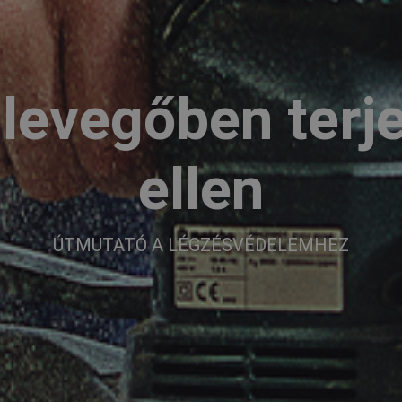
levegőben terj
ellen
ÚTMUTATÓ A LÉGZÉSVÉDELEMHEZ