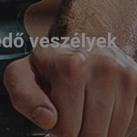
edő veszélyek