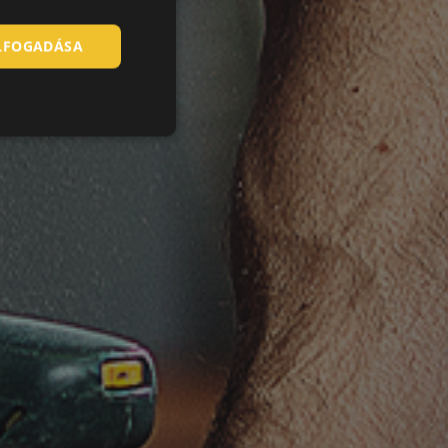
HUNGARIAN
ELFOGADÁSA
SLOVAK
ROMANIAN
POLISH
GERMAN
DUTCH
LATVIAN
SPANISH
FRENCH