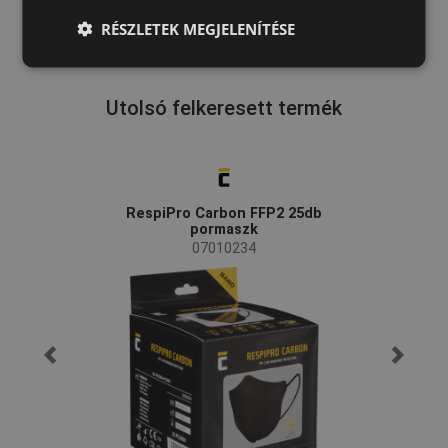
LATVIAN
RÉSZLETEK MEGJELENÍTÉSE
SPANISH
FRENCH
Utolsó felkeresett termék
RespiPro Carbon FFP2 25db
pormaszk
07010234