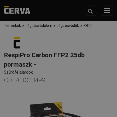
Termékek
Légzésvédelem
Légzésvédők
FFP2
RespiPro Carbon FFP2 25db
pormaszk -
Szűrőfélálarcok
CL0701023499