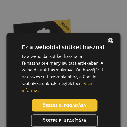
Ez a weboldal sütiket használ
Ez a weboldal sütiket használ a
ENGLISH
felhasználói élmény javítása érdekében. A
CZECH
weboldalunk használatával Ön hozzájárul
HUNGARIAN
az összes süti használatához, a Cookie
szabályzatunknak megfelelően.
Více
SLOVAK
informací
ROMANIAN
POLISH
ÖSSZES ELFOGADÁSA
GERMAN
ÖSSZES ELUTASÍTÁSA
DUTCH