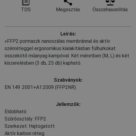
TDS
Megosztás
Összehasonlítás
Leírás:
»FFP2 pormaszk nanoszálas membránnal és aktív
szénréteggel ergonomikus kialakításban fülhurkokat
összekötő műanyag kampóval. Két méretben (M, L) és két
kiszerelésben (3 db, 25 db) kapható.
Szabványok:
EN 149
:2001+A1:2009
(FFP2NR)
Jellemzők:
Eldobható
Szűrőosztály: FFP2
Szerkezet: Hajtogatott
Aktív karbon réteg