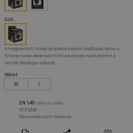
Szín:
A megjelenített színek árnyalata a kijelző beállításai, illetve a
fotózás során alkalmazott fényviszonyok miatt eltérhet a
termék tényleges színétől.
Méret:
M
L
EN 149
(:2001+A1:2009)
FFP2NR
Részecskeszűrő félálarcok