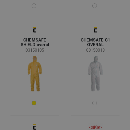
Védőoverall
(15)
Speciális ruházat
(15)
Munkaruha
(15)
Kockázatok
CHEMSAFE
CHEMSAFE C1
SHIELD overal
OVERAL
03150105
03150013
EN 13034 - Védőruházat folyékony vegyszerek
(16)
ellen. Folyékony vegyszerek ellen korlátozott
védelmet nyújtó, vegyszerek elleni védőruházat
EN 13982 - Szilárd részecskék ellen használt
(16)
védőruházat
EN 1149 - Statikus elektromosság
(15)
EN 10373 - Védőruházat radioaktív szennyeződés
(13)
ellen
Alapanyag
EN 14126 - Védőruházat. Fertőző anyagok elleni
(10)
védőruházat
Tyvek®
(8)
Mutass többet!
nemszőtt polipropilén
(7)