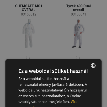
CHEMSAFE MS1
Tyvek 400 Dual
OVERAL
overall
03150012
03150041
Ez a weboldal sütiket használ
Ez a weboldal sütiket használ a
ENGLISH
felhasználói élmény javítása érdekében. A
Tychem 2000 C
Tyvek 500
CZECH
weboldalunk használatával Ön hozzájárul
overall
Industry overall
HUNGARIAN
03150020
03150016
az összes süti használatához, a Cookie
szabályzatunknak megfelelően.
Více
SLOVAK