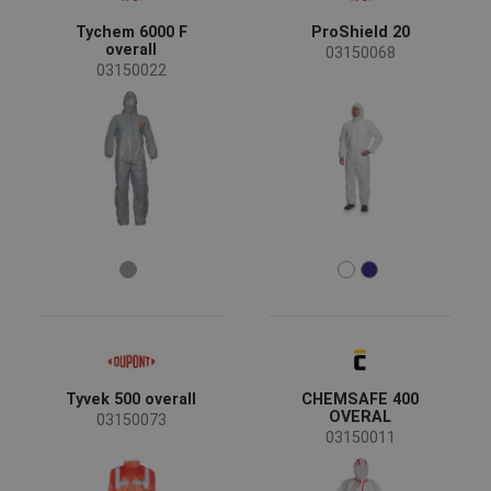
Elérhetőség
Tychem 6000 F
ProShield 20
Rendelésre
(6)
overall
03150068
Kifutó
(1)
03150022
Új méret
(1)
Elérhetőség
Készleten
(16)
Évszak
Minden évszak
(15)
Nem
Férfi
(15)
Tyvek 500 overall
CHEMSAFE 400
Iparág
OVERAL
03150073
Vegyipar
(7)
03150011
Méret