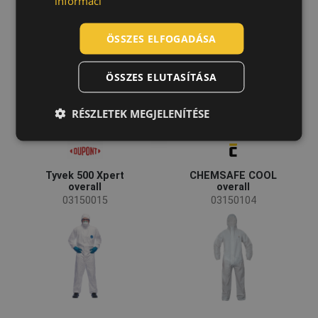
informací
ROMANIAN
POLISH
ÖSSZES ELFOGADÁSA
GERMAN
ÖSSZES ELUTASÍTÁSA
DUTCH
LATVIAN
RÉSZLETEK MEGJELENÍTÉSE
SPANISH
FRENCH
Tyvek 500 Xpert
CHEMSAFE COOL
overall
overall
03150015
03150104