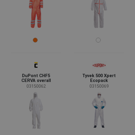
M
L
XL
XXL
S
3XL
Szín
(12)
(3)
(2)
(1)
DuPont CHF5
Tyvek 500 Xpert
(1)
(1)
CERVA overall
Ecopack
03150062
03150069
Jellemzők
Lélegző
(5)
Ragasztott varratok
(1)
Ruházat funkciója