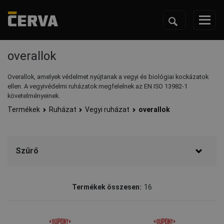
overallok
Overallok, amelyek védelmet nyújtanak a vegyi és biológiai kockázatok
ellen. A vegyivédelmi ruházatok megfelelnek az EN ISO 13982-1
követelményeinek.
Termékek
Ruházat
Vegyi ruházat
overallok
Szűrő
Márka
Termékek összesen:
16
DuPont
(9)
CERVA
(7)